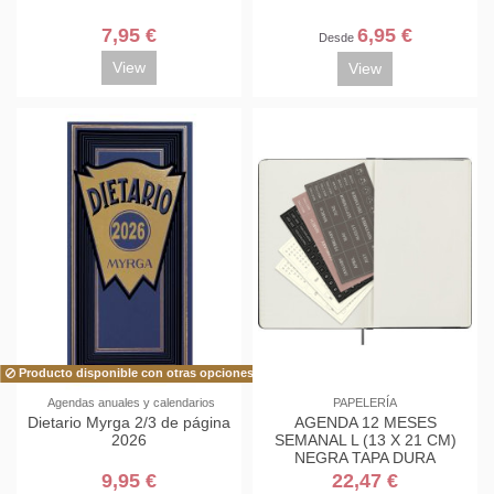
7,95 €
6,95 €
Desde
View
View
Producto disponible con otras opciones
Agendas anuales y calendarios
PAPELERÍA
Dietario Myrga 2/3 de página
AGENDA 12 MESES
2026
SEMANAL L (13 X 21 CM)
NEGRA TAPA DURA
(ATEMPORAL) MOLESKINE
9,95 €
22,47 €
DHUNDB12WN301