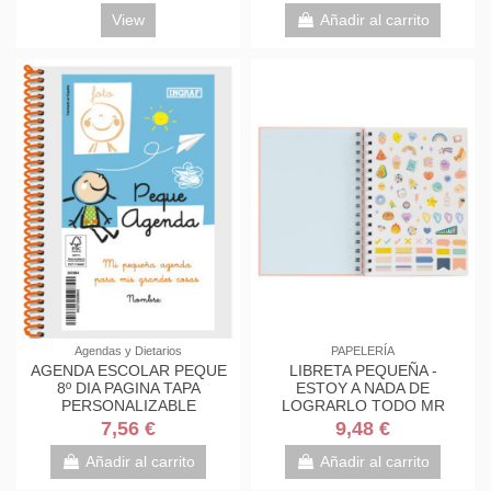
View
Añadir al carrito
Agendas y Dietarios
PAPELERÍA
AGENDA ESCOLAR PEQUE
LIBRETA PEQUEÑA -
8º DIA PAGINA TAPA
ESTOY A NADA DE
PERSONALIZABLE
LOGRARLO TODO MR
(ATEMPORAL) INGRAF
WONDERFUL WOA11053ES
7,56 €
9,48 €
350984
Añadir al carrito
Añadir al carrito