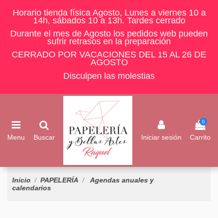
Horario tienda física Agosto, Lunes a viernes 10 a
14h, sábados 10 a 13h. Tardes cerrado
Durante el mes de Agosto los pedidos web pueden
sufrir retrasos en la preparación
CERRADO POR VACACIONES DEL 15 AL 26 DE
AGOSTO
Disculpen las molestias
0
Menu
Buscar
Iniciar sesión
Carrito
Inicio
PAPELERÍA
Agendas anuales y
calendarios