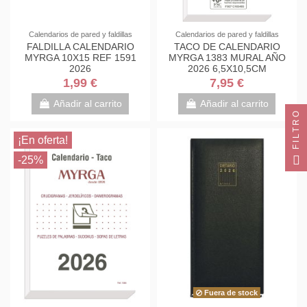
Calendarios de pared y faldillas
Calendarios de pared y faldillas
FALDILLA CALENDARIO
TACO DE CALENDARIO
MYRGA 10X15 REF 1591
MYRGA 1383 MURAL AÑO
2026
2026 6,5X10,5CM
"PEQUEÑO"
1,99 €
7,95 €
Añadir al carrito
Añadir al carrito
FILTRO
¡En oferta!
-25%
Fuera de stock