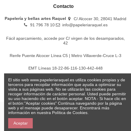
Contacto
Papelería y bellas artes Raquel
C/ Alcocer 30, 28041 Madrid
91 796 78 10
info@papeleriaraquel.es
Fácil aparcamiento, accede por C/ virgen de los desamparados,
42
Renfe Puente Alcocer Línea C5 | Metro Villaverde-Cruce L-3
EMT Líneas 18-22-86-116-130-442-448
El sitio web www.papeleriaraquel.es utiliza cookies propias y de
Todos los precios son indicados con impuestos incluidos
terceros para recopilar información que ayuda a optimizar su
visita a sus páginas web. No se utilizarán las cookies para
recoger información de carácter personal. Usted puede permitir
su uso haciendo clic en el botón aceptar. NOTA - Si hace clic en
el botón:"Aceptar cookies" Continua navegando por la página
web y el mensaje puede desaparecer. Encontrará más
información en nuestra
Política de Cookies.
© Papelería y bellas artes Raquel 2026
Aceptar