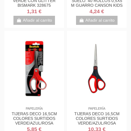
VERDE CON GLITTER
SUELO. 40 ROLLOS 0,5X5
BISMARK 328675
M GUARRO CANSON KIDS
C200003210
1,31 €
4,24 €
Añadir al carrito
Añadir al carrito
PAPELERÍA
PAPELERÍA
TIJERAS DECO 16,5CM
TIJERAS DECO 16,5CM
COLORES SURTIDOS
COLORES SURTIDOS
VERDE/AZUL/ROSA
VERDE/AZUL/ROSA
1561DS-M SCOTH
1561DS-M SCOTH
5,85 €
10,33 €