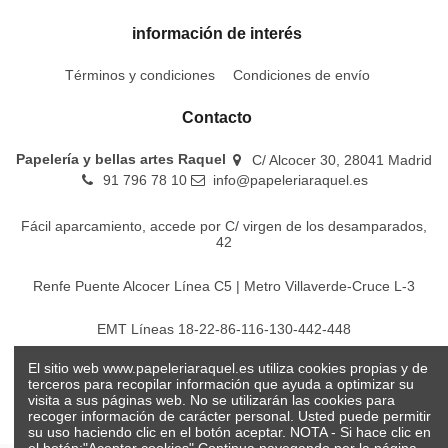
información de interés
Términos y condiciones
Condiciones de envío
Contacto
Papelería y bellas artes Raquel
C/ Alcocer 30, 28041 Madrid
91 796 78 10
info@papeleriaraquel.es
Fácil aparcamiento, accede por C/ virgen de los desamparados,
42
Renfe Puente Alcocer Línea C5 | Metro Villaverde-Cruce L-3
EMT Líneas 18-22-86-116-130-442-448
El sitio web www.papeleriaraquel.es utiliza cookies propias y de
Todos los precios son indicados con impuestos incluidos
terceros para recopilar información que ayuda a optimizar su
visita a sus páginas web. No se utilizarán las cookies para
recoger información de carácter personal. Usted puede permitir
su uso haciendo clic en el botón aceptar. NOTA - Si hace clic en
el botón:"Aceptar cookies" Continua navegando por la página