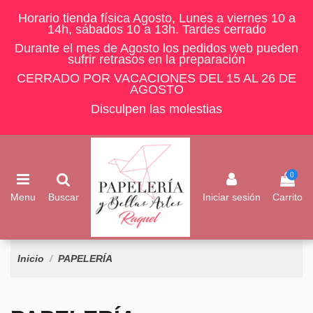
Horario tienda física Agosto, Lunes a viernes 10 a
14h, sábados 10 a 13h. Tardes cerrado
Durante el mes de Agosto los pedidos web pueden
sufrir retrasos en la preparación
CERRADO POR VACACIONES DEL 15 AL 26 DE
AGOSTO
Disculpen las molestias
0
Menu
Buscar
Iniciar sesión
Carrito
Inicio
PAPELERÍA