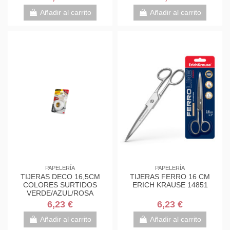
7000034004
7000034004
Añadir al carrito
Añadir al carrito
PAPELERÍA
PAPELERÍA
TIJERAS DECO 16,5CM
TIJERAS FERRO 16 CM
COLORES SURTIDOS
ERICH KRAUSE 14851
VERDE/AZUL/ROSA
1561DS-M SCOTH
6,23 €
6,23 €
7000034004
Añadir al carrito
Añadir al carrito