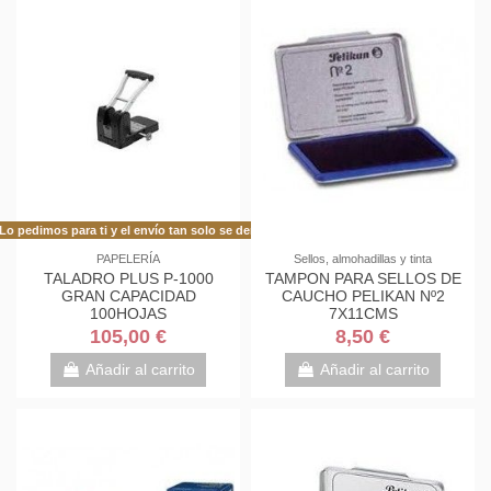
Lo pedimos para ti y el envío tan solo se demora 48h más de lo habitual!
PAPELERÍA
Sellos, almohadillas y tinta
TALADRO PLUS P-1000
TAMPON PARA SELLOS DE
GRAN CAPACIDAD
CAUCHO PELIKAN Nº2
100HOJAS
7X11CMS
105,00 €
8,50 €
Añadir al carrito
Añadir al carrito