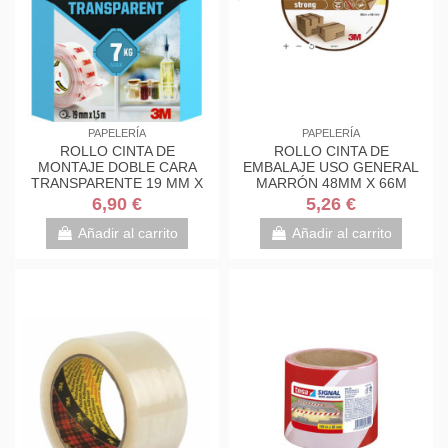
PAPELERÍA
PAPELERÍA
ROLLO CINTA DE
ROLLO CINTA DE
MONTAJE DOBLE CARA
EMBALAJE USO GENERAL
TRANSPARENTE 19 MM X
MARRÓN 48MM X 66M
1,5M HASTA 7KG FIX
4501B6648 SCOTH
6,90 €
5,26 €
4910C-1915-P...
7100303339
Añadir al carrito
Añadir al carrito