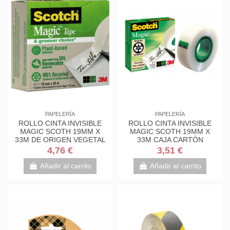
PAPELERÍA
PAPELERÍA
ROLLO CINTA INVISIBLE
ROLLO CINTA INVISIBLE
MAGIC SCOTH 19MM X
MAGIC SCOTH 19MM X
33M DE ORIGEN VEGETAL
33M CAJA CARTÓN
CAJA CARTÓN 9-1930R...
810/1933 SCOTH
4,76 €
3,51 €
7100024666
Añadir al carrito
Añadir al carrito