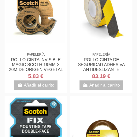
PAPELERÍA
PAPELERÍA
ROLLO CINTA INVISIBLE
ROLLO CINTA DE
MAGIC SCOTH 19MM X
SEGURIDAD ADHESIVA
20M DE ORIGEN VEGETAL
ANTIDESLIZANTE
CON DISPENSADOR...
50MMX18,3METROS
5,83 €
83,19 €
NEGRO/AMARILLO...
Añadir al carrito
Añadir al carrito