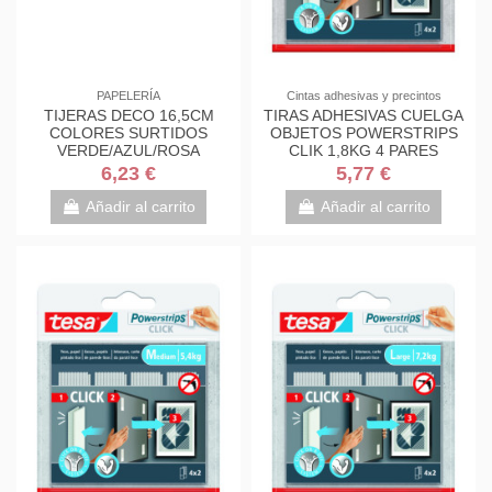
PAPELERÍA
Cintas adhesivas y precintos
TIJERAS DECO 16,5CM
TIRAS ADHESIVAS CUELGA
COLORES SURTIDOS
OBJETOS POWERSTRIPS
VERDE/AZUL/ROSA
CLIK 1,8KG 4 PARES
1561DS-M SCOTH
60X20MM "S" TESA...
6,23 €
5,77 €
7000034004
Añadir al carrito
Añadir al carrito