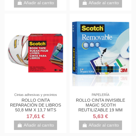
Añadir al carrito
Añadir al carrito
Cintas adhesivas y precintos
PAPELERÍA
ROLLO CINTA
ROLLO CINTA INVISIBLE
REPARACIÓN DE LIBROS
MAGIC SCOTH
50,8 MM X 13,7 MTS
REUTILIZABLE 19 MM
SCOTCH 7010408215
X33M CAJA CARTÓN
17,61 €
5,63 €
811/1933 SCOTH...
Añadir al carrito
Añadir al carrito