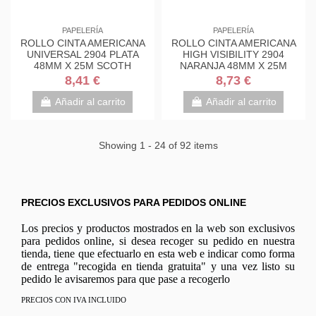
PAPELERÍA
PAPELERÍA
ROLLO CINTA AMERICANA
ROLLO CINTA AMERICANA
UNIVERSAL 2904 PLATA
HIGH VISIBILITY 2904
48MM X 25M SCOTH
NARANJA 48MM X 25M
7100205303
SCOTH 7100205301
8,41 €
8,73 €
Añadir al carrito
Añadir al carrito
Showing 1 - 24 of 92 items
PRECIOS EXCLUSIVOS PARA PEDIDOS ONLINE
Los precios y productos mostrados en la web son exclusivos
para pedidos online, si desea recoger su pedido en nuestra
tienda, tiene que efectuarlo en esta web e indicar como forma
de entrega "recogida en tienda gratuita" y una vez listo su
pedido le avisaremos para que pase a recogerlo
PRECIOS CON IVA INCLUIDO