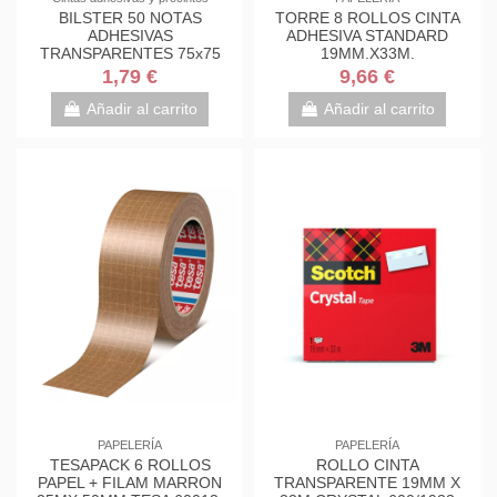
BILSTER 50 NOTAS
TORRE 8 ROLLOS CINTA
ADHESIVAS
ADHESIVA STANDARD
TRANSPARENTES 75x75
19MM.X33M.
APLI 19568
TRANSPARENTE TESA
1,79 €
9,66 €
57207-00001-01
Añadir al carrito
Añadir al carrito
PAPELERÍA
PAPELERÍA
TESAPACK 6 ROLLOS
ROLLO CINTA
PAPEL + FILAM MARRON
TRANSPARENTE 19MM X