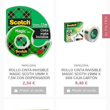
FILTRO
PAPELERÍA
PAPELERÍA
ROLLO CINTA INVISIBLE
ROLLO CINTA INVISIBLE
MAGIC SCOTH 19MM X
MAGIC SCOTH 19MM X
7,5M CON DISPENSADOR
66M CAJA CARTÓN
8-1975D SCOTH
810/1966 SCOTH
2,34 €
9,46 €
7100086322
7100027117
Añadir al carrito
Añadir al carrito