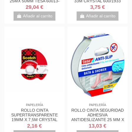
25MX 50MM TESA 60013-
33M CRYSTAL 600/1933
00000-00
CAJA CARTÓN SCOTH
29,04 €
3,75 €
7100027387
Añadir al carrito
Añadir al carrito
PAPELERÍA
PAPELERÍA
ROLLO CINTA
ROLLO CINTA SEGURIDAD
SUPERTRANSPARENTE
ADHESIVA
19MM X 7,5M CRYSTAL
ANTIDESLIZANTE 25 MM X
CON DISPENSADOR 6-
5 METROS
2,16 €
13,03 €
1975D SCOTH 7100086309
TRANSPARENTE TESA...