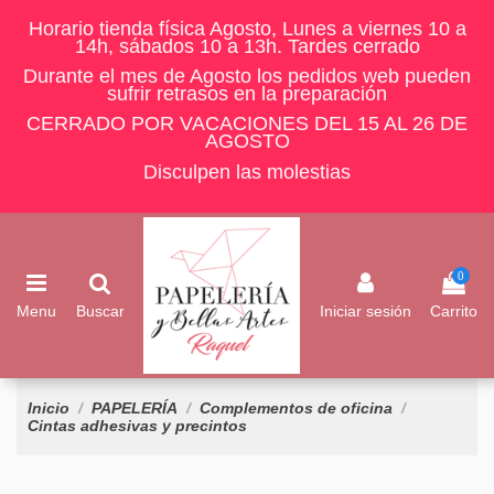
Horario tienda física Agosto, Lunes a viernes 10 a
14h, sábados 10 a 13h. Tardes cerrado
Durante el mes de Agosto los pedidos web pueden
sufrir retrasos en la preparación
CERRADO POR VACACIONES DEL 15 AL 26 DE
AGOSTO
Disculpen las molestias
0
Menu
Buscar
Iniciar sesión
Carrito
Inicio
PAPELERÍA
Complementos de oficina
Cintas adhesivas y precintos