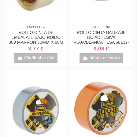
PAPELERÍA
PAPELERÍA
ROLLO CINTA DE
ROLLO CINTA BALIZAJE
EMBALAJE BAJO RUIDO
NO ADHESIVA
309 MARRÓN 50MM X 66M
ROJA/BLANCA TESA 58137-
S5066F6 SCOTH
00000-00
3,77 €
9,08 €
7000095477
Añadir al carrito
Añadir al carrito