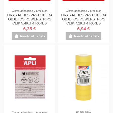
Cintas adhesivas y precintos
Cintas adhesivas y precintos
TIRAS ADHESIVAS CUELGA
TIRAS ADHESIVAS CUELGA
OBJETOS POWERSTRIPS
OBJETOS POWERSTRIPS
CLIK 5,4KG 4 PARES
CLIK 7,2KG 4 PARES
80x20MM "M" TESA...
85X20MM "L" TESA...
6,35 €
6,94 €
Añadir al carrito
Añadir al carrito
Cintas adhesivas y precintos
PAPELERÍA