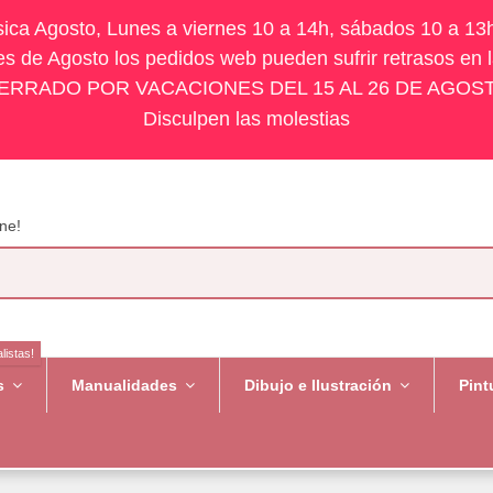
ísica Agosto, Lunes a viernes 10 a 14h, sábados 10 a 13
s de Agosto los pedidos web pueden sufrir retrasos en 
ERRADO POR VACACIONES DEL 15 AL 26 DE AGOS
Disculpen las molestias
ne!
listas!
es
Manualidades
Dibujo e Ilustración
Pint