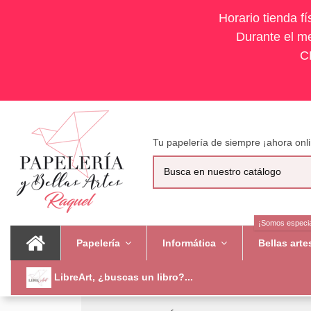
Horario tienda f
Durante el me
C
Tu papelería de siempre ¡ahora onli
¡Somos especia
Papelería
Informática
Bellas art
LibreArt, ¿buscas un libro?...