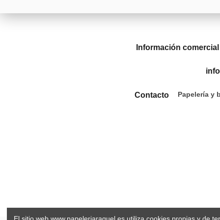
Información comercial
inf
Papelería y 
Contacto
El sitio web www.papeleriaraquel.es utiliza cookies propias y de t