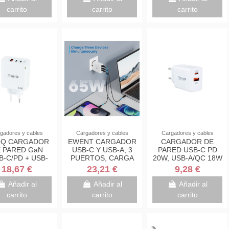
carrito
carrito
carrito
gadores y cables
Cargadores y cables
Cargadores y cables
Q CARGADOR
EWENT CARGADOR
CARGADOR DE
 PARED GaN
USB-C Y USB-A, 3
PARED USB-C PD
B-C/PD + USB-
PUERTOS, CARGA
20W, USB-A/QC 18W
C 65W BLANCO
RAPIDA DE 65W
18,67 €
23,21 €
9,28 €
PARA PORTÁTIL
MACBOOK
Añadir al
Añadir al
Añadir al
carrito
carrito
carrito