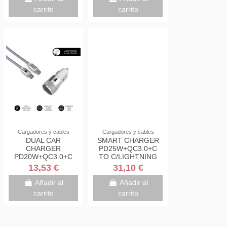
carrito
carrito
Cargadores y cables
Cargadores y cables
DUAL CAR
SMART CHARGER
CHARGER
PD25W+QC3.0+C
PD20W+QC3.0+C
TO C/LIGHTNING
TO C/LIGHTNING S
CABLE B
13,53 €
31,10 €
Añadir al
Añadir al
carrito
carrito