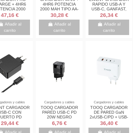
ARGE + 4HR6
4HR6 POTENCIA
RAPIDO USB-A Y
TENCIA 2000
2000 MAH TIPO AA-
USB-C, GANFAST,
 TIPO AA-AAA
AAA ENERGIZER
65W
47,16 €
30,28 €
26,34 €
ENERGIZER
E300321201
E300696601
Añadir al
Añadir al
Añadir al
carrito
carrito
carrito
gadores y cables
Cargadores y cables
Cargadores y cables
NT CARGADOR
TOOQ CARGADOR
TOOQ CARGADOR
USB-C CON
PARED USB-C PD
DE PARED GaN
PUERTO PD
20W NEGRO
2xUSB-C/PD + USB-
ER DELIVERY)
(TQWC-PD20)
A/QC 100W
29,44 €
6,76 €
36,40 €
 CON PUERTO
XTRA USB-A
Añadir al
Añadir al
Añadir al