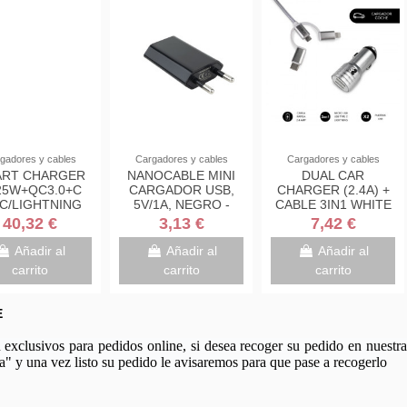
gadores y cables
Cargadores y cables
Cargadores y cables
RT CHARGER
NANOCABLE MINI
DUAL CAR
25W+QC3.0+C
CARGADOR USB,
CHARGER (2.4A) +
C/LIGHTNING
5V/1A, NEGRO -
CABLE 3IN1 WHITE
CABLE W
10.10.2002
40,32 €
3,13 €
7,42 €
Añadir al
Añadir al
Añadir al
carrito
carrito
carrito
E
xclusivos para pedidos online, si desea recoger su pedido en nuestra 
a" y una vez listo su pedido le avisaremos para que pase a recogerlo