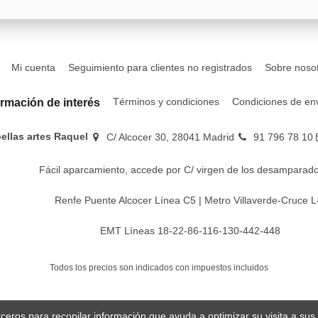
Mi cuenta
Seguimiento para clientes no registrados
Sobre noso
Términos y condiciones
Condiciones de en
ormación de interés
bellas artes Raquel
C/ Alcocer 30, 28041 Madrid
91 796 78 10
Fácil aparcamiento, accede por C/ virgen de los desamparado
Renfe Puente Alcocer Línea C5 | Metro Villaverde-Cruce L
EMT Líneas 18-22-86-116-130-442-448
Todos los precios son indicados con impuestos incluidos
erceros para recopilar información que ayuda a optimizar su visita a su