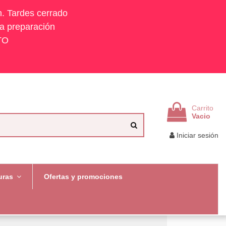
h. Tardes cerrado
la preparación
TO
Carrito
Vacio
Iniciar sesión
uras
Ofertas y promociones