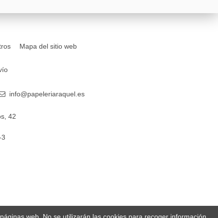
tros
Mapa del sitio web
vío
info@papeleriaraquel.es
s, 42
-3
s páginas web. No se utilizarán las cookies para recoger información