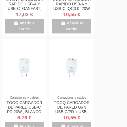
RAPIDO USB-A Y
RAPIDO USB-A Y
USB-C, GANFAST,
USB-C, QC3.0, 20W
45W
17,03 €
10,55 €
Añadir al
Añadir al
carrito
carrito
Cargadores y cables
Cargadores y cables
TOOQ CARGADOR
TOOQ CARGADOR
DE PARED USB-C
DE PARED GaN
PD 20W , BLANCO
USB-C/PD + USB-
A/QC 30W BLANCO
6,76 €
10,55 €
Añadir al
Añadir al