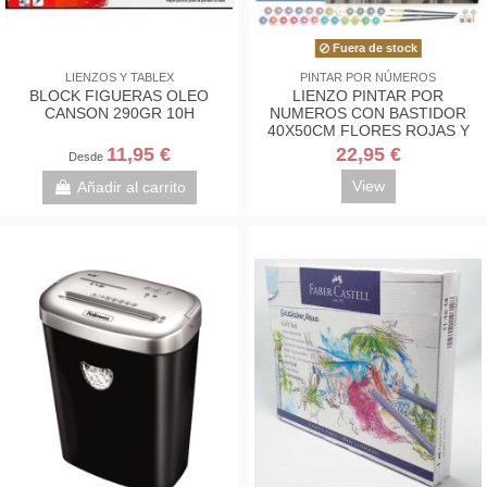
Fuera de stock
LIENZOS Y TABLEX
PINTAR POR NÚMEROS
BLOCK FIGUERAS OLEO
LIENZO PINTAR POR
CANSON 290GR 10H
NUMEROS CON BASTIDOR
40X50CM FLORES ROJAS Y
BLANCAS
11,95 €
22,95 €
Desde
View
Añadir al carrito