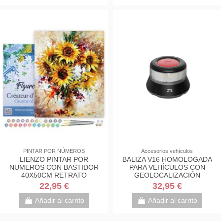
PINTAR POR NÚMEROS
Accesorios vehículos
LIENZO PINTAR POR
BALIZA V16 HOMOLOGADA
NUMEROS CON BASTIDOR
PARA VEHÍCULOS CON
40X50CM RETRATO
GEOLOCALIZACIÓN
GIRASOLES
22,95 €
32,95 €
Añadir al carrito
Añadir al carrito