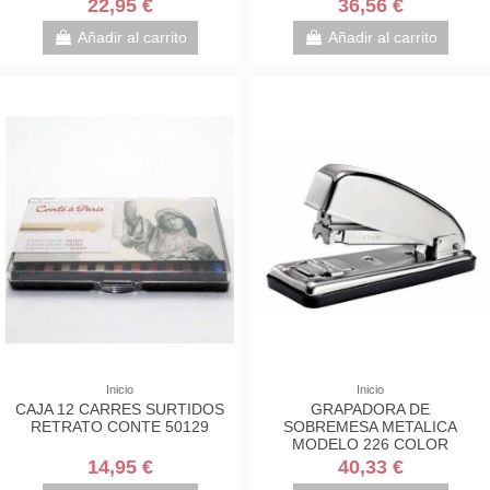
22,95 €
36,56 €
Añadir al carrito
Añadir al carrito
Inicio
Inicio
CAJA 12 CARRES SURTIDOS
GRAPADORA DE
RETRATO CONTE 50129
SOBREMESA METALICA
MODELO 226 COLOR
CROMADA PETRUS 44709
14,95 €
40,33 €