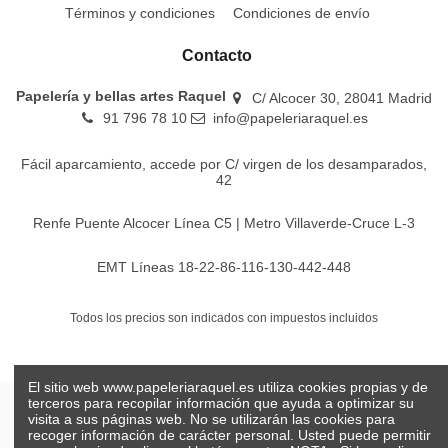
Términos y condiciones
Condiciones de envío
Contacto
Papelería y bellas artes Raquel
C/ Alcocer 30, 28041 Madrid
91 796 78 10
info@papeleriaraquel.es
Fácil aparcamiento, accede por C/ virgen de los desamparados,
42
Renfe Puente Alcocer Línea C5 | Metro Villaverde-Cruce L-3
EMT Líneas 18-22-86-116-130-442-448
Todos los precios son indicados con impuestos incluidos
El sitio web www.papeleriaraquel.es utiliza cookies propias y de
terceros para recopilar información que ayuda a optimizar su
visita a sus páginas web. No se utilizarán las cookies para
recoger información de carácter personal. Usted puede permitir
© Papelería y bellas artes Raquel 2026