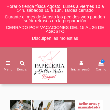
Horario tienda física Agosto, Lunes a viernes 10 a
14h, sábados 10 a 13h. Tardes cerrado
Durante el mes de Agosto los pedidos web pueden
sufrir retrasos en la preparación
CERRADO POR VACACIONES DEL 15 AL 26 DE
AGOSTO
Disculpen las molestias
0
Menu
Buscar
Iniciar sesión
Carrito