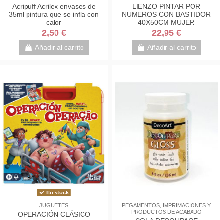
Acripuff Acrilex envases de
LIENZO PINTAR POR
35ml pintura que se infla con
NUMEROS CON BASTIDOR
calor
40X50CM MUJER
ABSTRACTA ESTILO
2,50 €
22,95 €
PICASSO
Añadir al carrito
Añadir al carrito
En stock
JUGUETES
PEGAMENTOS, IMPRIMACIONES Y
PRODUCTOS DE ACABADO
OPERACIÓN CLÁSICO