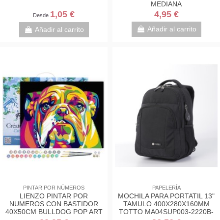
MEDIANA
1,05 €
4,95 €
Desde
Añadir al carrito
Añadir al carrito
PINTAR POR NÚMEROS
PAPELERÍA
LIENZO PINTAR POR
MOCHILA PARA PORTATIL 13"
NUMEROS CON BASTIDOR
TAMULO 400X280X160MM
40X50CM BULLDOG POP ART
TOTTO MA04SUP003-2220B-
N01