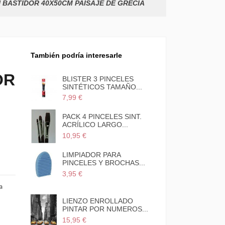
 BASTIDOR 40X50CM PAISAJE DE GRECIA
También podría interesarle
OR
ELES
BLISTER 3 PINCELES
AÑO...
SINTÉTICOS TAMAÑO...
7,99 €
E
PACK 4 PINCELES SINT.
 CON...
ACRÍLICO LARGO...
10,95 €
LIMPIADOR PARA
LINABLE
PINCELES Y BROCHAS...
3,95 €
a
R PARA
LIENZO ENROLLADO
PINTAR POR NUMEROS...
15,95 €