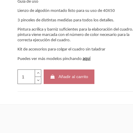
Guía
de uso
LIENZO PINTAR 
Lienzo
de algodón montado listo para su uso de 40X50
NUMEROS CON..
22,95 €
3 pinceles de distintas medidas para todos los detalles.
Pintura acrílica y barniz suficientes para la elaboración del cuadro
pintura viene marcada con el número de color necesario para la
correcta ejecución del cuadro.
Kit de accesorios para colgar el cuadro sin taladrar
Puedes ver más modelos pinchando
aquí
Añadir al carrito