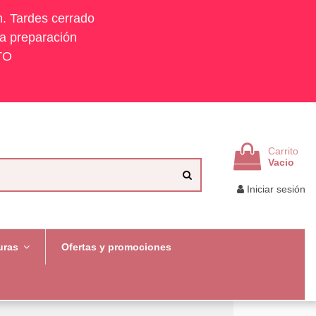
h. Tardes cerrado
la preparación
TO
Carrito
Vacio
Iniciar sesión
uras
Ofertas y promociones