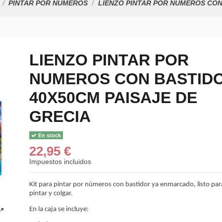
PINTAR POR NÚMEROS
LIENZO PINTAR POR NUMEROS CON
LIENZO PINTAR POR
NUMEROS CON BASTID
BLISTER 3 PINC
SINTÉTICOS TAM
40X50CM PAISAJE DE
6,70 €
GRECIA
LAVAPINCELES D
ALUMINIO SIMPLE
8,50 €
En stock
22,95 €
CABALLETE DE
SOBREMESA REC
Impuestos incluidos
MIR...
34,99 €
Kit para pintar por números con bastidor ya enmarcado, listo par
pintar y colgar.
BOTE LIMPIADO
PINCELES DE...
En la caja se incluye:
1,25 €