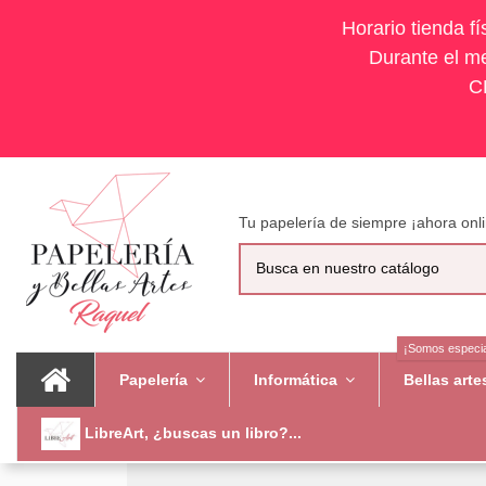
Horario tienda f
Durante el me
C
Tu papelería de siempre ¡ahora onli
¡Somos especia
Papelería
Informática
Bellas art
LibreArt, ¿buscas un libro?...