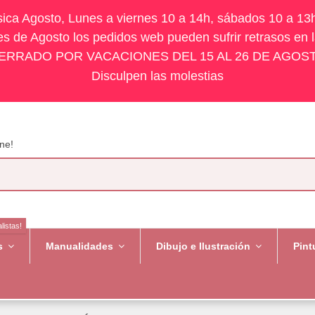
ísica Agosto, Lunes a viernes 10 a 14h, sábados 10 a 13
s de Agosto los pedidos web pueden sufrir retrasos en 
ERRADO POR VACACIONES DEL 15 AL 26 DE AGOS
Disculpen las molestias
ne!
listas!
es
Manualidades
Dibujo e Ilustración
Pint