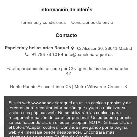
información de interés
Términos y condiciones
Condiciones de envío
Contacto
Papelería y bellas artes Raquel
C/ Alcocer 30, 28041 Madrid
91 796 78 10
info@papeleriaraquel.es
Fácil aparcamiento, accede por C/ virgen de los desamparados,
42
Renfe Puente Alcocer Línea C5 | Metro Villaverde-Cruce L-3
EMT Líneas 18-22-86-116-130-442-448
El sitio web www.papeleriaraquel.es utiliza cookies propias y de
terceros para recopilar información que ayuda a optimizar su
visita a sus páginas web. No se utilizarán las cookies para
recoger información de carácter personal. Usted puede permitir
su uso haciendo clic en el botón aceptar. NOTA - Si hace clic en
el botón:"Aceptar cookies" Continua navegando por la página
web y el mensaje puede desaparecer. Encontrará más
información en nuestra
Política de Cookies.