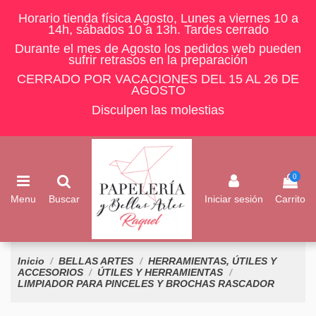
Horario tienda física Agosto, Lunes a viernes 10 a
14h, sábados 10 a 13h. Tardes cerrado
Durante el mes de Agosto los pedidos web pueden
sufrir retrasos en la preparación
CERRADO POR VACACIONES DEL 15 AL 26 DE
AGOSTO
Disculpen las molestias
0
Menu
Buscar
Iniciar sesión
Carrito
Inicio
BELLAS ARTES
HERRAMIENTAS, ÚTILES Y
ACCESORIOS
ÚTILES Y HERRAMIENTAS
LIMPIADOR PARA PINCELES Y BROCHAS RASCADOR