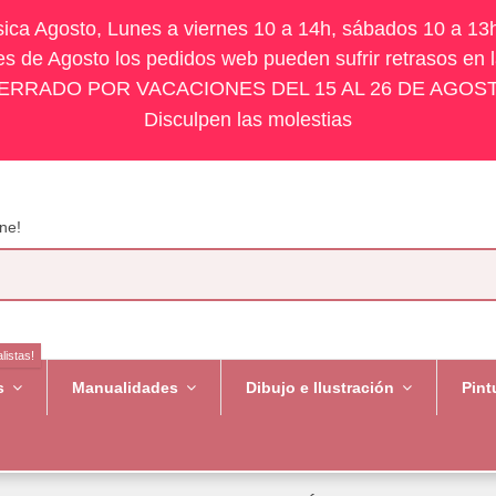
ísica Agosto, Lunes a viernes 10 a 14h, sábados 10 a 13
s de Agosto los pedidos web pueden sufrir retrasos en 
ERRADO POR VACACIONES DEL 15 AL 26 DE AGOS
Disculpen las molestias
ne!
listas!
es
Manualidades
Dibujo e Ilustración
Pint