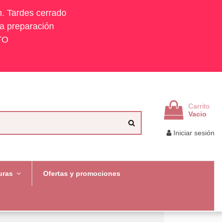
h. Tardes cerrado
la preparación
TO
Carrito
Vacio
Iniciar sesión
uras
Ofertas y promociones