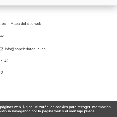
tros
Mapa del sitio web
vío
info@papeleriaraquel.es
s, 42
-3
s páginas web. No se utilizarán las cookies para recoger información
 Continua navegando por la página web y el mensaje puede