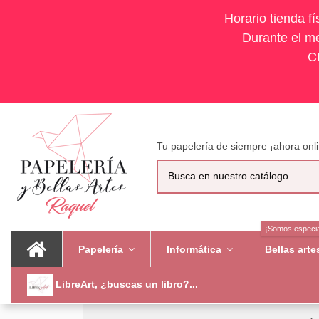
Horario tienda f
Durante el me
C
Tu papelería de siempre ¡ahora onli
¡Somos especia
Papelería
Informática
Bellas art
LibreArt, ¿buscas un libro?...