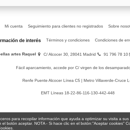
Mi cuenta
Seguimiento para clientes no registrados
Sobre noso
Términos y condiciones
Condiciones de en
ormación de interés
bellas artes Raquel
C/ Alcocer 30, 28041 Madrid
91 796 78 10
Fácil aparcamiento, accede por C/ virgen de los desamparado
Renfe Puente Alcocer Línea C5 | Metro Villaverde-Cruce L
EMT Líneas 18-22-86-116-130-442-448
erceros para recopilar información que ayuda a optimizar su visita a su
en el botón aceptar. NOTA - Si hace clic en el botón:"Aceptar cookies"
Cookies.