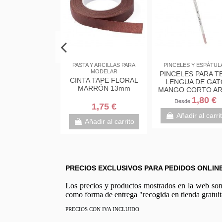
RES, TEXTIL Y
PASTA Y ARCILLAS PARA
PINCELES Y ESPÁTUL
BALORIOS
MODELAR
PINCELES PARA T
e galvanizado
CINTA TAPE FLORAL
LENGUA DE GAT
de 1,3mm x 8
MARRÓN 13mm
MANGO CORTO AR
Metros
DECOR TEXTILE 
1,80 €
Desde
1,95 €
1,75 €
Añadir al carri
adir al carrito
Añadir al carrito
PRECIOS EXCLUSIVOS PARA PEDIDOS ONLIN
Los precios y productos mostrados en la web son e
como forma de entrega "recogida en tienda gratuit
PRECIOS CON IVA INCLUIDO