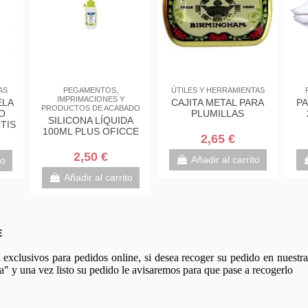
AS
PEGAMENTOS,
ÚTILES Y HERRAMIENTAS
IMPRIMACIONES Y
ELA
CAJITA METAL PARA
PA
PRODUCTOS DE ACABADO
O
PLUMILLAS
SILICONA LÍQUIDA
TIS
100ML PLUS OFICCE
S4
2,65 €
2,50 €
Añadir al carrito
to
Añadir al carrito
E
xclusivos para pedidos online, si desea recoger su pedido en nuestra 
a" y una vez listo su pedido le avisaremos para que pase a recogerlo