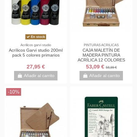
En stock
Acrilicos garvi studio
PINTURAS ACRILICAS
Acrílicos Garvi studio 200ml
CAJA MALETÍN DE
pack 5 colores primarios
MADERA PINTURA
ACRÍLICA 12 COLORES
MIR
27,95 €
53,09 €
58,99 €
Añadir al carrito
Añadir al carrito
-10%