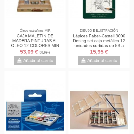
Óleos extrafinos MIR
DIBUJO E ILUSTRACIÓN
CAJA MALETÍN DE
Lápices Faber-Castell 9000
MADERA PINTURAS AL
Desing set caja metálica 12
OLEO 12 COLORES MIR
unidades surtidas de 5B a
5H
53,09 €
15,95 €
58,99 €
Añadir al carrito
Añadir al carrito