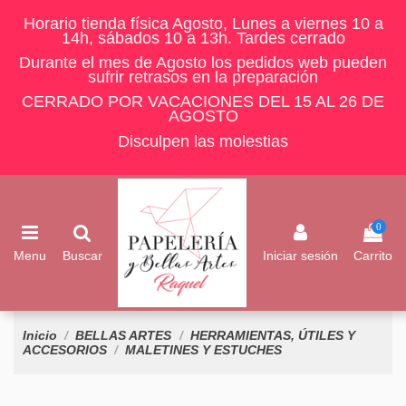
Horario tienda física Agosto, Lunes a viernes 10 a
14h, sábados 10 a 13h. Tardes cerrado
Durante el mes de Agosto los pedidos web pueden
sufrir retrasos en la preparación
CERRADO POR VACACIONES DEL 15 AL 26 DE
AGOSTO
Disculpen las molestias
0
Menu
Buscar
Iniciar sesión
Carrito
Inicio
BELLAS ARTES
HERRAMIENTAS, ÚTILES Y
ACCESORIOS
MALETINES Y ESTUCHES