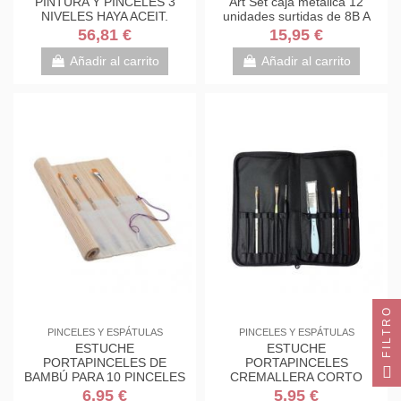
PINTURA Y PINCELES 3
Art Set caja metálica 12
NIVELES HAYA ACEIT.
unidades surtidas de 8B A
36X24X16 MITCHEL
2H
56,81 €
15,95 €
Añadir al carrito
Añadir al carrito
FILTRO
PINCELES Y ESPÁTULAS
PINCELES Y ESPÁTULAS
ESTUCHE
ESTUCHE
PORTAPINCELES DE
PORTAPINCELES
BAMBÚ PARA 10 PINCELES
CREMALLERA CORTO
(vacio)
6,95 €
5,95 €