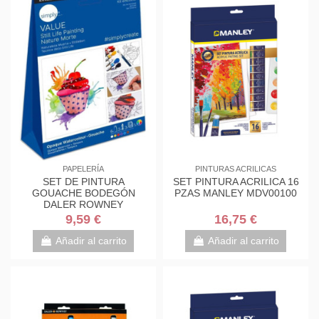
PAPELERÍA
PINTURAS ACRILICAS
SET DE PINTURA
SET PINTURA ACRILICA 16
GOUACHE BODEGÓN
PZAS MANLEY MDV00100
DALER ROWNEY
D126910111
9,59 €
16,75 €
Añadir al carrito
Añadir al carrito