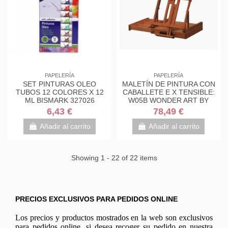
PAPELERÍA
PAPELERÍA
SET PINTURAS OLEO
MALETÍN DE PINTURA CON
TUBOS 12 COLORES X 12
CABALLETE E X TENSIBLE:
ML BISMARK 327026
W05B WONDER ART BY
PRYSE 6080010
6,43 €
78,49 €
Añadir al carrito
Añadir al carrito
Showing 1 - 22 of 22 items
PRECIOS EXCLUSIVOS PARA PEDIDOS ONLINE
Los precios y productos mostrados en la web son exclusivos
para pedidos online, si desea recoger su pedido en nuestra