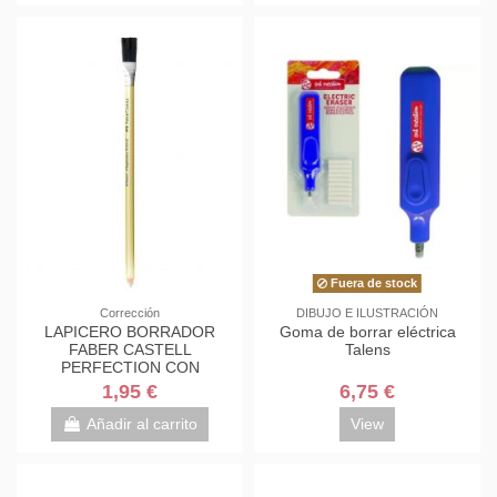
Fuera de stock
Corrección
DIBUJO E ILUSTRACIÓN
LAPICERO BORRADOR
Goma de borrar eléctrica
FABER CASTELL
Talens
PERFECTION CON
ESCOBILLA
1,95 €
6,75 €
Añadir al carrito
View