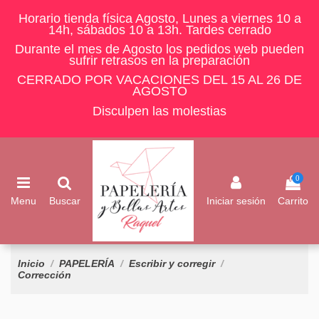
Horario tienda física Agosto, Lunes a viernes 10 a
14h, sábados 10 a 13h. Tardes cerrado
Durante el mes de Agosto los pedidos web pueden
sufrir retrasos en la preparación
CERRADO POR VACACIONES DEL 15 AL 26 DE
AGOSTO
Disculpen las molestias
0
Menu
Buscar
Iniciar sesión
Carrito
Inicio
PAPELERÍA
Escribir y corregir
Corrección