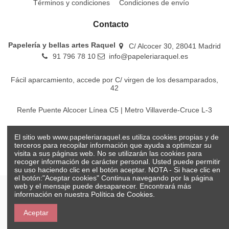
Términos y condiciones
Condiciones de envío
Contacto
Papelería y bellas artes Raquel
C/ Alcocer 30, 28041 Madrid
91 796 78 10
info@papeleriaraquel.es
Fácil aparcamiento, accede por C/ virgen de los desamparados,
42
Renfe Puente Alcocer Línea C5 | Metro Villaverde-Cruce L-3
EMT Líneas 18-22-86-116-130-442-448
El sitio web www.papeleriaraquel.es utiliza cookies propias y de
terceros para recopilar información que ayuda a optimizar su
visita a sus páginas web. No se utilizarán las cookies para
recoger información de carácter personal. Usted puede permitir
su uso haciendo clic en el botón aceptar. NOTA - Si hace clic en
el botón:"Aceptar cookies" Continua navegando por la página
web y el mensaje puede desaparecer. Encontrará más
información en nuestra
Política de Cookies.
© Papelería y bellas artes Raquel 2026
Aceptar