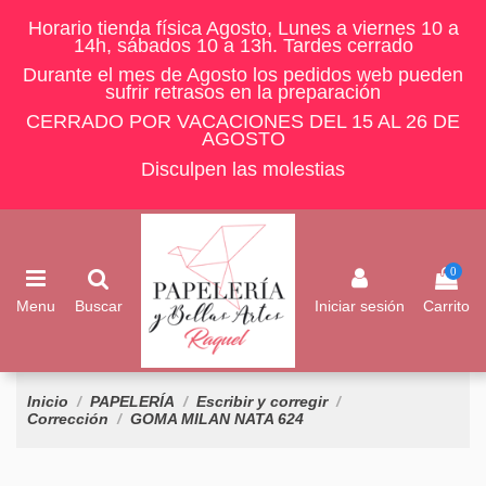
Horario tienda física Agosto, Lunes a viernes 10 a
14h, sábados 10 a 13h. Tardes cerrado
Durante el mes de Agosto los pedidos web pueden
sufrir retrasos en la preparación
CERRADO POR VACACIONES DEL 15 AL 26 DE
AGOSTO
Disculpen las molestias
0
Menu
Buscar
Iniciar sesión
Carrito
Inicio
PAPELERÍA
Escribir y corregir
Corrección
GOMA MILAN NATA 624