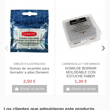
DIBUJO E ILUSTRACIÓN
CARBONCILLO Y DIFUMINOS
Gomas de recambio para
GOMA DE BORRAR
borrador a pilas Derwent
MOLDEABLE CON
B
ESTUCHE FABER
R
CASTELL
2,50 €
1,30 €
Añadir al carrito
Añadir al carrito
Los clientes que adquirieron este producto