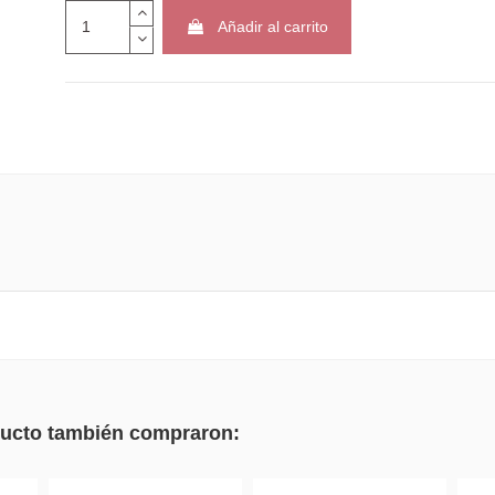
Añadir al carrito
GOMA DE BORR
VINILO VERDE D
FREE...
0,95 €
oducto también compraron: