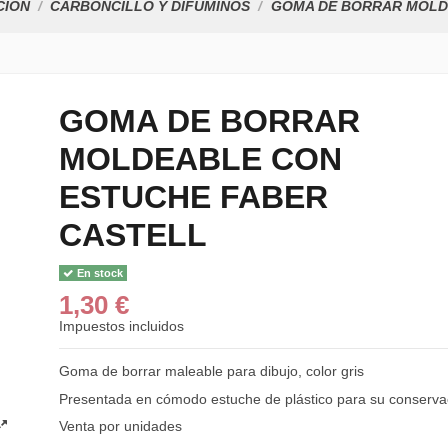
CIÓN
CARBONCILLO Y DIFUMINOS
GOMA DE BORRAR MOLD
GOMA DE BORRAR
MOLDEABLE CON
CARBONCILLO 8
REF. 102
ESTUCHE FABER
0,85 €
CASTELL
LAPICEROS FAB
CASTELL 9000 VA
1,35 €
En stock
1,30 €
RECAMBIO DE
BORRADOR MO
Impuestos incluidos
ZERO...
2,25 €
Goma de borrar maleable para dibujo, color gris
Presentada en cómodo estuche de plástico para su conserva
GOMA DE BORRA
LAPIZ PORTAGOM
Venta por unidades
2,99 €