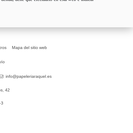
tros
Mapa del sitio web
vío
info@papeleriaraquel.es
s, 42
-3