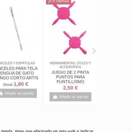
¡En oferta!
INCELES Y ESPÁTULAS
HERRAMIENTAS, ÚTILES Y
ACCESORIOS
NCELES PARA TELA
JUEGO DE 2 PINTA
LENGUA DE GATO
PUNTOS PARA
NGO CORTO ARTIS
PUNTILLISMO
ECOR TEXTILE S4
1,80 €
Desde
CONDOR 555
2,50 €
Añadir al carrito
Añadir al carrito
tienda, tiene que efectuarlo en esta web e indicar