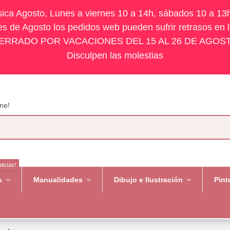
ísica Agosto, Lunes a viernes 10 a 14h, sábados 10 a 13
s de Agosto los pedidos web pueden sufrir retrasos en 
ERRADO POR VACACIONES DEL 15 AL 26 DE AGOS
Disculpen las molestias
ne!
listas!
es
Manualidades
Dibujo e Ilustración
Pint