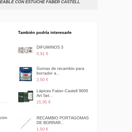
EABLE CON ESTUCHE FABER CASTELL
También podría interesarle
 A 9MM
DIFUMINOS 3
0,91 €
ER
Gomas de recambio para
RIAS...
borrador a...
2,50 €
Lápices Faber-Castell 9000
NO
Art Set...
15,95 €
ción
R TIPO
RECAMBIO PORTAGOMAS
A...
DE BORRAR...
1,50 €