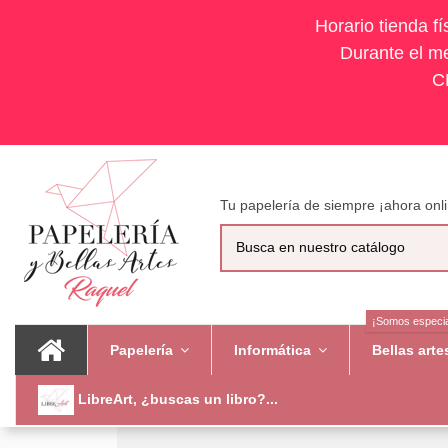
Horario tienda f
Durante el me
C
Tu papelería de siempre ¡ahora onli
¡Somos especia
Papelería
Informática
Bellas art
LibreArt, ¿buscas un libro?...