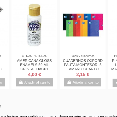
s
OTRAS PINTURAS
Blocs y cuadernos
P
AMERICANA GLOSS
CUADERNOS OXFORD
PI
ENAMELS 59 ML
PAUTA MONTESORI 5
RO
CRISTAL DAG01
TAMAÑO CUARTO
MA
BLANCO
D
4,00 €
2,15 €
to
Añadir al carrito
Añadir al carrito
E
xclusivos para pedidos online, si desea recoger su pedido en nuestra 