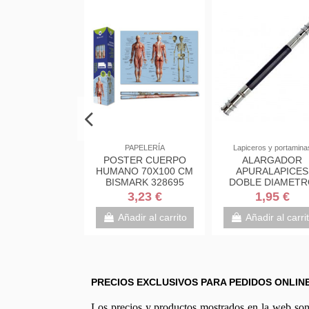
REGALOS
PAPELERÍA
Lapiceros y portamina
HA DE BAÑO
POSTER CUERPO
ALARGADOR
 CON VENTOSA
HUMANO 70X100 CM
APURALAPICES
BISMARK 328695
DOBLE DIAMET
0,45 €
3,23 €
1,95 €
adir al carrito
Añadir al carrito
Añadir al carri
PRECIOS EXCLUSIVOS PARA PEDIDOS ONLIN
Los precios y productos mostrados en la web son e