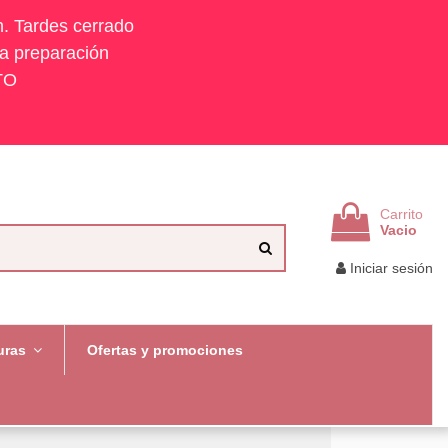
h. Tardes cerrado
la preparación
TO
Carrito
Vacio
Iniciar sesión
uras
Ofertas y promociones