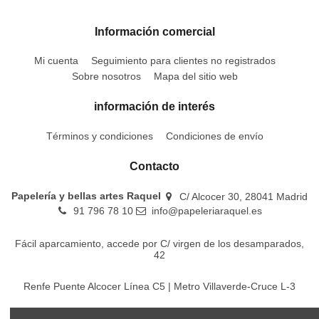
Información comercial
Mi cuenta
Seguimiento para clientes no registrados
Sobre nosotros
Mapa del sitio web
información de interés
Términos y condiciones
Condiciones de envío
Contacto
Papelería y bellas artes Raquel
C/ Alcocer 30, 28041 Madrid
91 796 78 10
info@papeleriaraquel.es
Fácil aparcamiento, accede por C/ virgen de los desamparados,
42
Renfe Puente Alcocer Línea C5 | Metro Villaverde-Cruce L-3
EMT Líneas 18-22-86-116-130-442-448