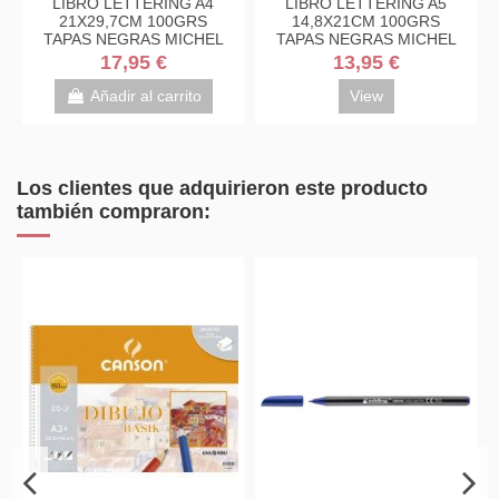
LIBRO LETTERING A4
LIBRO LETTERING A5
BLOC
21X29,7CM 100GRS
14,8X21CM 100GRS
20H L
APAS NEGRAS MICHEL
TAPAS NEGRAS MICHEL
17,95 €
13,95 €
Añadir al carrito
View
Los clientes que adquirieron este producto
también compraron: