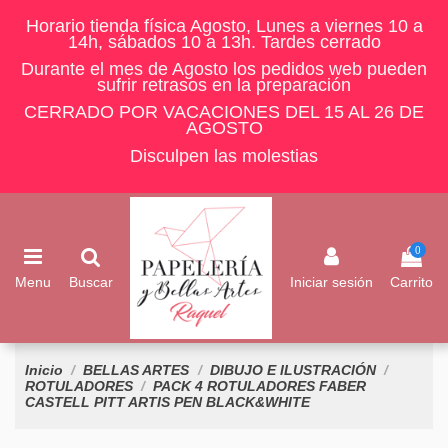
Horario tienda física Agosto, Lunes a viernes 10 a
14h, sábados 10 a 13h. Tardes cerrado
Durante el mes de Agosto los pedidos web pueden
sufrir retrasos en la preparación
CERRADO POR VACACIONES DEL 15 AL 26 DE
AGOSTO
Disculpen las molestias
0
Menu
Buscar
Iniciar sesión
Carrito
Inicio
BELLAS ARTES
DIBUJO E ILUSTRACIÓN
ROTULADORES
PACK 4 ROTULADORES FABER
CASTELL PITT ARTIS PEN BLACK&WHITE