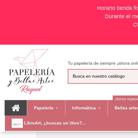
Horario tienda f
Durante el me
C
Tu papelería de siempre ¡ahora onli
¡Somos especia
Papelería
Informática
Bellas art
LibreArt, ¿buscas un libro?...