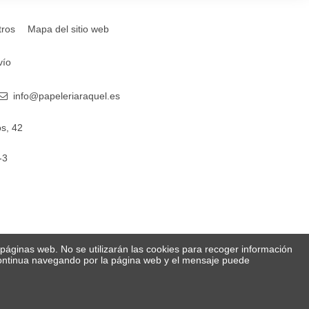
tros
Mapa del sitio web
vío
info@papeleriaraquel.es
s, 42
-3
s páginas web. No se utilizarán las cookies para recoger información
 Continua navegando por la página web y el mensaje puede