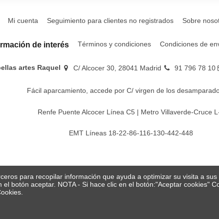
Mi cuenta
Seguimiento para clientes no registrados
Sobre noso
Términos y condiciones
Condiciones de en
ormación de interés
bellas artes Raquel
C/ Alcocer 30, 28041 Madrid
91 796 78 10
Fácil aparcamiento, accede por C/ virgen de los desamparado
Renfe Puente Alcocer Línea C5 | Metro Villaverde-Cruce L
EMT Líneas 18-22-86-116-130-442-448
erceros para recopilar información que ayuda a optimizar su visita a su
en el botón aceptar. NOTA - Si hace clic en el botón:"Aceptar cookies"
Cookies.
© Papelería y bellas artes Raquel 2026