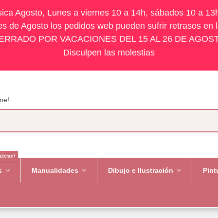
ísica Agosto, Lunes a viernes 10 a 14h, sábados 10 a 13
s de Agosto los pedidos web pueden sufrir retrasos en 
ERRADO POR VACACIONES DEL 15 AL 26 DE AGOS
Disculpen las molestias
ne!
listas!
es
Manualidades
Dibujo e Ilustración
Pint