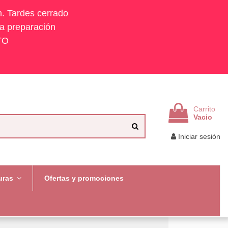
h. Tardes cerrado
la preparación
TO
Carrito
Vacio
Iniciar sesión
uras
Ofertas y promociones