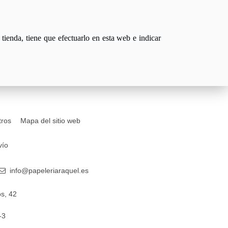
tienda, tiene que efectuarlo en esta web e indicar
tros
Mapa del sitio web
vío
info@papeleriaraquel.es
s, 42
-3