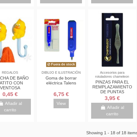
Fuera de stock
REGALOS
DIBUJO E ILUSTRACIÓN
Accesorios para
rotuladores chameleon
CHA DE BAÑO
Goma de borrar
PINZAS PARA EL
ATITO CON
eléctrica Talens
REMPLAZAMIENTO
VENTOSA
DE PUNTAS
0,45 €
6,75 €
CHAMELEON
3,95 €
Añadir al
View
Añadir al
carrito
carrito
Showing 1 - 18 of 18 item