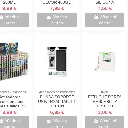
200ML
DECOR 400ML.
SILICONA
PAPERMANIA
9,99 €
7,95 €
7,50 €
18X12.5CMX9MM
Añadir al
Añadir al
Añadir al
carrito
carrito
carrito
ladores Chameleon
Accesorios de informática
Inicio
Rotuladores
FUNDA SOPORTE
ESTUCHE PORTA
ameleon pens
UNIVERSAL TABLET
MASCARILLA
res sueltos (52
7" CON
105X130
ores a elegir)
AURICULARES
3,99 €
6,95 €
1,00 €
Añadir al
Añadir al
Añadir al
carrito
carrito
carrito