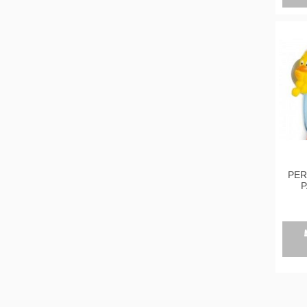
PER
P