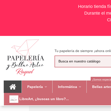
Horario tienda f
Durante el me
C
Tu papelería de siempre ¡ahora onli
¡Somos especia
Papelería
Informática
Bellas art
LibreArt, ¿buscas un libro?...