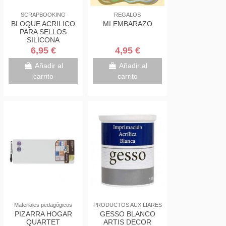
SCRAPBOOKING
REGALOS
BLOQUE ACRILICO
MI EMBARAZO
PARA SELLOS
SILICONA
PAPERMANIA
6,95 €
4,95 €
16,5X16,5CMX9MM
Añadir al
Añadir al
carrito
carrito
Materiales pedagógicos
PRODUCTOS AUXILIARES
PIZARRA HOGAR
GESSO BLANCO
QUARTET
ARTIS DECOR