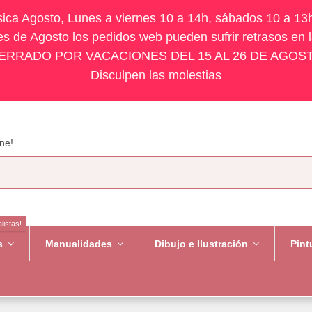
ísica Agosto, Lunes a viernes 10 a 14h, sábados 10 a 13
s de Agosto los pedidos web pueden sufrir retrasos en 
ERRADO POR VACACIONES DEL 15 AL 26 DE AGOS
Disculpen las molestias
ne!
listas!
es
Manualidades
Dibujo e Ilustración
Pint