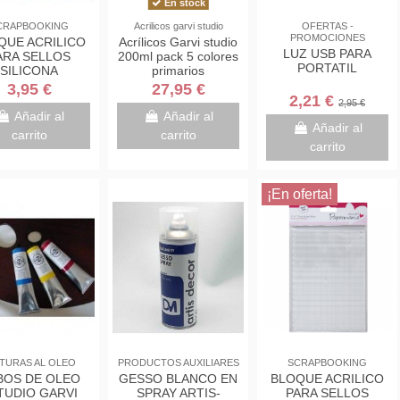
En stock
CRAPBOOKING
Acrilicos garvi studio
OFERTAS -
PROMOCIONES
QUE ACRILICO
Acrílicos Garvi studio
LUZ USB PARA
ARA SELLOS
200ml pack 5 colores
PORTATIL
SILICONA
primarios
0X7CMX9MM
3,95 €
27,95 €
2,21 €
2,95 €
Añadir al
Añadir al
Añadir al
carrito
carrito
carrito
¡En oferta!
TURAS AL OLEO
PRODUCTOS AUXILIARES
SCRAPBOOKING
BOS DE OLEO
GESSO BLANCO EN
BLOQUE ACRILICO
TUDIO GARVI
SPRAY ARTIS-
PARA SELLOS