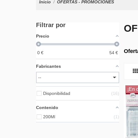
Inicio
OFERTAS - PROMOCIONES
Filtrar por
OF
Precio
Ofert
0
€
54
€
Fabricantes
¡En o
Disponibilidad
16
Contenido
200Ml
1