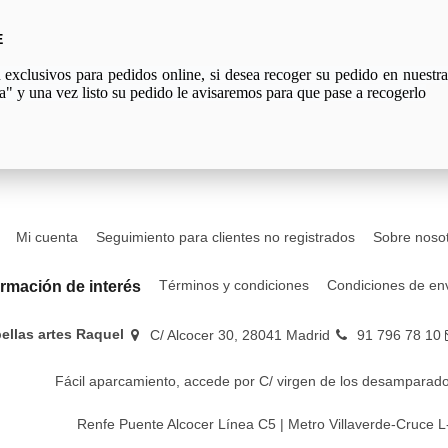
E
xclusivos para pedidos online, si desea recoger su pedido en nuestra 
a" y una vez listo su pedido le avisaremos para que pase a recogerlo
Mi cuenta
Seguimiento para clientes no registrados
Sobre noso
Términos y condiciones
Condiciones de en
ormación de interés
bellas artes Raquel
C/ Alcocer 30, 28041 Madrid
91 796 78 10
Fácil aparcamiento, accede por C/ virgen de los desamparado
Renfe Puente Alcocer Línea C5 | Metro Villaverde-Cruce L