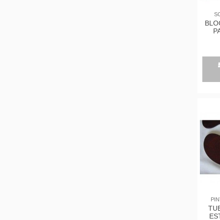
S
BLO
P
1
PIN
TU
ES