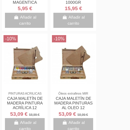
MAGENTICA
1000GR
140X136MM
5,95 €
15,95 €
BLANCA
Añadir al
Añadir al
carrito
carrito
-10%
-10%
PINTURAS ACRILICAS
Óleos extrafinos MIR
CAJA MALETÍN DE
CAJA MALETÍN DE
MADERA PINTURA
MADERA PINTURAS
ACRÍLICA 12
AL OLEO 12
COLORES MIR
COLORES MIR
53,09 €
53,09 €
58,99 €
58,99 €
Añadir al
Añadir al
carrito
carrito