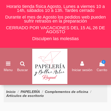
Horario tienda física Agosto, Lunes a viernes 10 a
14h, sábados 10 a 13h. Tardes cerrado
Durante el mes de Agosto los pedidos web pueden
sufrir retrasos en la preparación
CERRADO POR VACACIONES DEL 15 AL 26 DE
AGOSTO
Disculpen las molestias
0
Menu
Buscar
Iniciar sesión
Carrito
Inicio
PAPELERÍA
Complementos de oficina
Artículos de escritorio