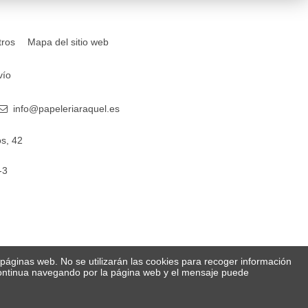
tros
Mapa del sitio web
vío
info@papeleriaraquel.es
s, 42
-3
s páginas web. No se utilizarán las cookies para recoger información
 Continua navegando por la página web y el mensaje puede