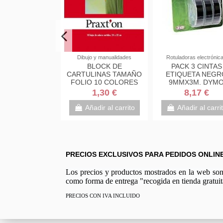
o y manualidades
Dibujo y manualidades
Rotuladoras electrónic
PORTADOR DE
BLOCK DE
PACK 3 CINTAS
OS PLASTICO
CARTULINAS TAMAÑO
ETIQUETA NEGR
UEÑO 9CMS
FOLIO 10 COLORES
9MMX3M. DYM
S0847730
0,50 €
1,30 €
8,17 €
adir al carrito
Añadir al carrito
Añadir al carri
PRECIOS EXCLUSIVOS PARA PEDIDOS ONLIN
Los precios y productos mostrados en la web son e
como forma de entrega "recogida en tienda gratuit
PRECIOS CON IVA INCLUIDO