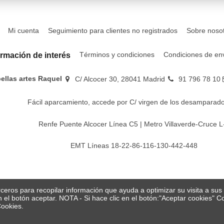
Mi cuenta
Seguimiento para clientes no registrados
Sobre noso
Términos y condiciones
Condiciones de en
ormación de interés
bellas artes Raquel
C/ Alcocer 30, 28041 Madrid
91 796 78 10
Fácil aparcamiento, accede por C/ virgen de los desamparado
Renfe Puente Alcocer Línea C5 | Metro Villaverde-Cruce L
EMT Líneas 18-22-86-116-130-442-448
erceros para recopilar información que ayuda a optimizar su visita a su
en el botón aceptar. NOTA - Si hace clic en el botón:"Aceptar cookies"
Cookies.
© Papelería y bellas artes Raquel 2026