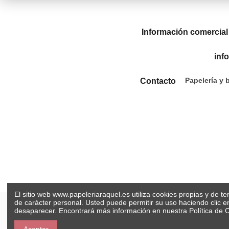
Información comercial
inf
Papelería y 
Contacto
El sitio web www.papeleriaraquel.es utiliza cookies propias y de t
de carácter personal. Usted puede permitir su uso haciendo clic 
desaparecer. Encontrará más información en nuestra
Política de 