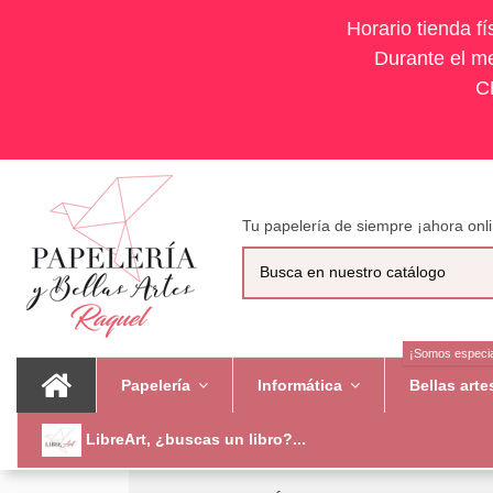
Horario tienda f
Durante el me
C
Tu papelería de siempre ¡ahora onli
¡Somos especia
Papelería
Informática
Bellas art
LibreArt, ¿buscas un libro?...