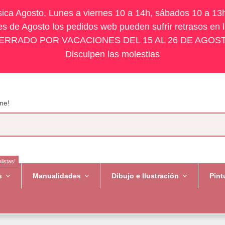
ísica Agosto, Lunes a viernes 10 a 14h, sábados 10 a 13
s de Agosto los pedidos web pueden sufrir retrasos en 
ERRADO POR VACACIONES DEL 15 AL 26 DE AGOS
Disculpen las molestias
ne!
listas!
es
Manualidades
Dibujo e Ilustración
Pint