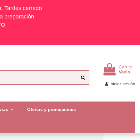
h. Tardes cerrado
la preparación
TO
Carrito
Vacio
Iniciar sesión
uras
Ofertas y promociones