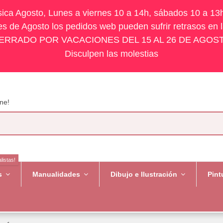
ísica Agosto, Lunes a viernes 10 a 14h, sábados 10 a 13
s de Agosto los pedidos web pueden sufrir retrasos en 
ERRADO POR VACACIONES DEL 15 AL 26 DE AGOS
Disculpen las molestias
ne!
listas!
es
Manualidades
Dibujo e Ilustración
Pint