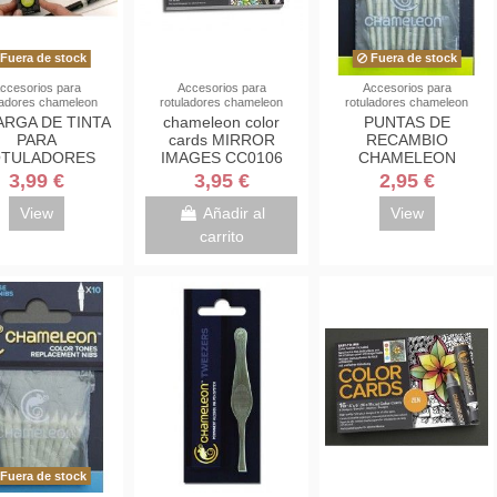
Fuera de stock
Fuera de stock
ccesorios para
Accesorios para
Accesorios para
ladores chameleon
rotuladores chameleon
rotuladores chameleon
RGA DE TINTA
chameleon color
PUNTAS DE
PARA
cards MIRROR
RECAMBIO
TULADORES
IMAGES CC0106
CHAMELEON
MELEON PENS
BULLET NIBS P/10
3,99 €
3,95 €
2,95 €
View
Añadir al
View
carrito
Fuera de stock