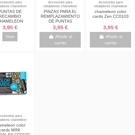
ccesorios para
Accesorios para
Accesorios para
ladores chameleon
rotuladores chameleon
rotuladores chameleon
PUNTAS DE
PINZAS PARA EL
chameleon color
RECAMBIO
REMPLAZAMIENTO
cards Zen CC0103
HAMELEON
DE PUNTAS
SH NIBS P/10
CHAMELEON
3,95 €
3,95 €
3,95 €
View
Añadir al
Añadir al
carrito
carrito
ccesorios para
ladores chameleon
ameleon color
cards MINI
DALAS CC0107