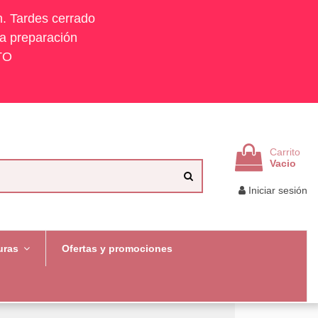
h. Tardes cerrado
la preparación
TO
Carrito
Vacio
Iniciar sesión
uras
Ofertas y promociones