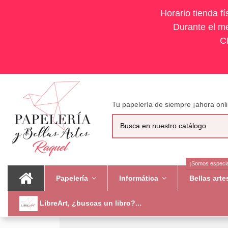
Horario tienda f
Durante el me
C
Tu papelería de siempre ¡ahora onli
¡Somos especia
Papelería
Informática
Bellas art
LibreArt, ¿buscas un libro?...