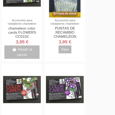
Fuera de stock
Accesorios para
Accesorios para
rotuladores chameleon
rotuladores chameleon
chameleon color
PUNTAS DE
cards FLOWERS
RECAMBIO
CC0102
CHAMELEON
MIXING CHAMBER
3,95 €
3,95 €
NIBS P/10
Añadir al
View
carrito