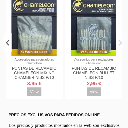
Fuera de stock
Fuera de stock
taminas
Accesorios para rotuladores
Accesorios para rotulad
chameleon
chameleon
DOR
PUNTAS DE RECAMBIO
PUNTAS DE RECA
S DOBLE
CHAMELEON MIXING
CHAMELEON BUL
RO
CHAMBER NIBS P/10
NIBS P/10
€
3,95 €
2,95 €
carrito
View
View
PRECIOS EXCLUSIVOS PARA PEDIDOS ONLINE
Los precios y productos mostrados en la web son exclusivos