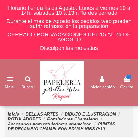
Horario tienda física Agosto, Lunes a viernes 10 a
14h, sábados 10 a 13h. Tardes cerrado
Durante el mes de Agosto los pedidos web pueden
sufrir retrasos en la preparación
CERRADO POR VACACIONES DEL 15 AL 26 DE
AGOSTO
Disculpen las molestias
0
Menu
Buscar
Iniciar sesión
Carrito
Inicio
BELLAS ARTES
DIBUJO E ILUSTRACIÓN
ROTULADORES
Rotuladores Chameleon
Accesorios para rotuladores chameleon
PUNTAS
DE RECAMBIO CHAMELEON BRUSH NIBS P/10