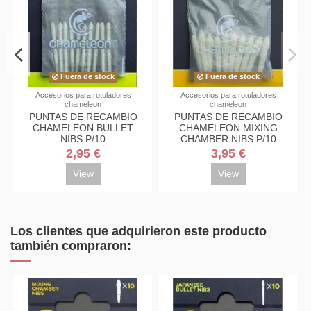
Fuera de stock
Fuera de sto
a rotuladores
Accesorios para rotuladores
Accesorios para rotu
leon
chameleon
chameleon
PARA EL
PUNTAS DE RECAMBIO
PUNTAS DE RE
MIENTO DE
CHAMELEON BULLET
CHAMELEON M
HAMELEON
NIBS P/10
CHAMBER NIBS
5 €
2,95 €
3,95 €
al carrito
View
View
Los clientes que adquirieron este producto
también compraron: