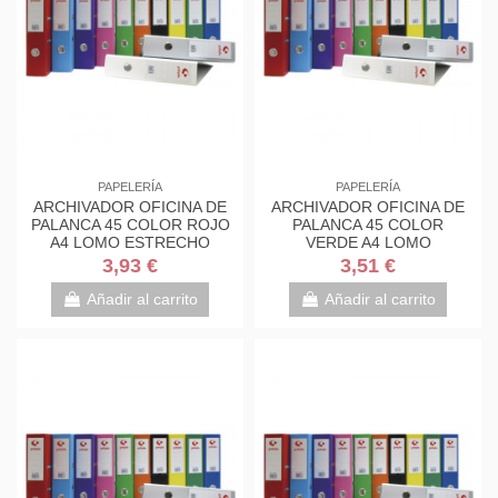
PAPELERÍA
PAPELERÍA
ARCHIVADOR OFICINA DE
ARCHIVADOR OFICINA DE
PALANCA 45 COLOR ROJO
PALANCA 45 COLOR
A4 LOMO ESTRECHO
VERDE A4 LOMO
290X320X55 GRAFOPLAS
ESTRECHO 290X320X55
3,93 €
3,51 €
17269351
GRAFOPLAS...
Añadir al carrito
Añadir al carrito