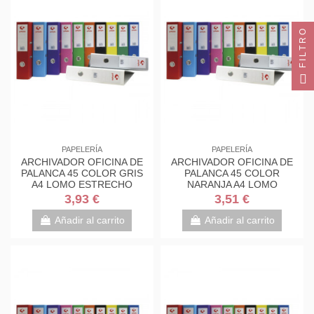
FILTRO
PAPELERÍA
PAPELERÍA
ARCHIVADOR OFICINA DE
ARCHIVADOR OFICINA DE
PALANCA 45 COLOR GRIS
PALANCA 45 COLOR
A4 LOMO ESTRECHO
NARANJA A4 LOMO
290X320X55 GRAFOPLAS
ESTRECHO 290X320X55
3,93 €
3,51 €
17269371
GRAFOPLAS...
Añadir al carrito
Añadir al carrito