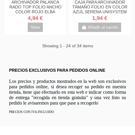
ARCHIVADOR PALANCA
CAJA PARA ARCHIVADOR
RADO TOP FOLIO ANCHO
TAMAÑO FOLIO EN COLOR
COLOR ROJO ELBA
AZUL SERENA UNISYSTEM
100023203
COLOR 17221033
4,94 €
1,94 €
View
Añadir al carrito
Showing 1 - 24 of 34 items
PRECIOS EXCLUSIVOS PARA PEDIDOS ONLINE
Los precios y productos mostrados en la web son exclusivos
para pedidos online, si desea recoger su pedido en nuestra
tienda, tiene que efectuarlo en esta web e indicar como forma
de entrega "recogida en tienda gratuita" y una vez listo su
pedido le avisaremos para que pase a recogerlo
PRECIOS CON IVA INCLUIDO