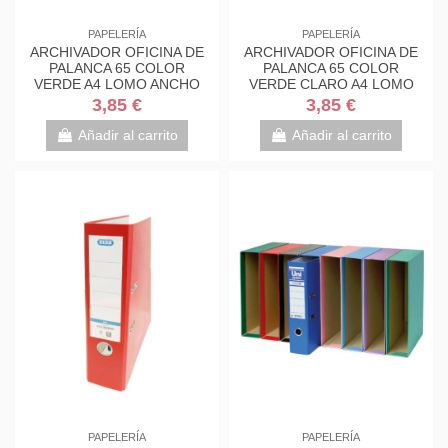
PAPELERÍA
PAPELERÍA
ARCHIVADOR OFICINA DE
ARCHIVADOR OFICINA DE
PALANCA 65 COLOR
PALANCA 65 COLOR
VERDE A4 LOMO ANCHO
VERDE CLARO A4 LOMO
290X320X75 GRAFOPLAS
ANCHO 290X320X75
3,85 €
3,85 €
17269520
GRAFOPLAS...
Añadir al carrito
Añadir al carrito
PAPELERÍA
PAPELERÍA