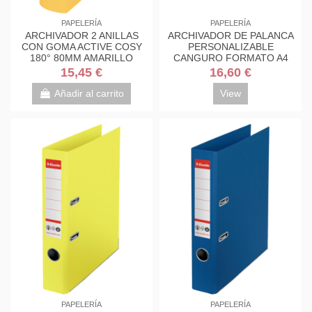
PAPELERÍA
PAPELERÍA
ARCHIVADOR 2 ANILLAS
ARCHIVADOR DE PALANCA
CON GOMA ACTIVE COSY
PERSONALIZABLE
180° 80MM AMARILLO
CANGURO FORMATO A4
LEITZ 10380019
LOMO 75 MM. BLANCO
15,45 €
16,60 €
ESSELTE...
Añadir al carrito
View
PAPELERÍA
PAPELERÍA