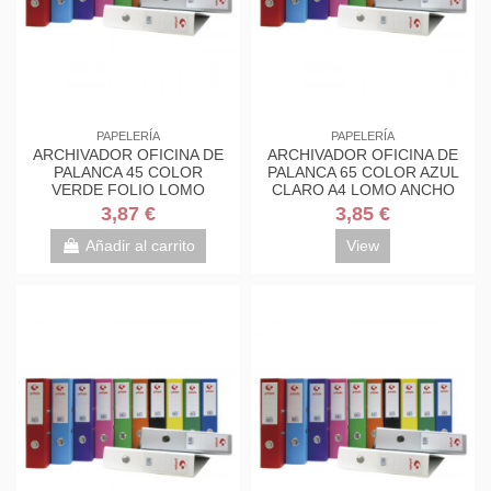
PAPELERÍA
PAPELERÍA
ARCHIVADOR OFICINA DE
ARCHIVADOR OFICINA DE
PALANCA 45 COLOR
PALANCA 65 COLOR AZUL
VERDE FOLIO LOMO
CLARO A4 LOMO ANCHO
ESTRECHO 290X350X55
290X320X75 GRAFOPLAS...
3,87 €
3,85 €
GRAFOPLAS...
Añadir al carrito
View