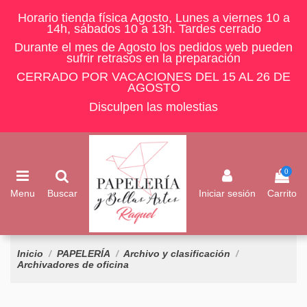
Horario tienda física Agosto, Lunes a viernes 10 a
14h, sábados 10 a 13h. Tardes cerrado
Durante el mes de Agosto los pedidos web pueden
sufrir retrasos en la preparación
CERRADO POR VACACIONES DEL 15 AL 26 DE
AGOSTO
Disculpen las molestias
0
Menu
Buscar
Iniciar sesión
Carrito
Inicio
PAPELERÍA
Archivo y clasificación
Archivadores de oficina