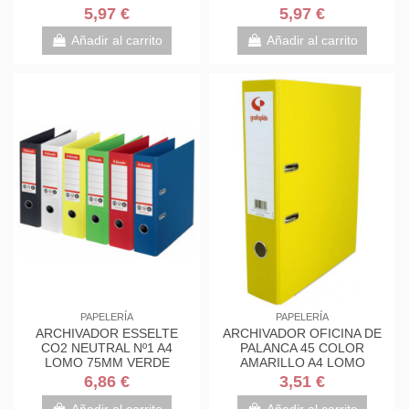
627575
VIVIDA 627574
5,97 €
5,97 €
Añadir al carrito
Añadir al carrito
PAPELERÍA
PAPELERÍA
ARCHIVADOR ESSELTE
ARCHIVADOR OFICINA DE
CO2 NEUTRAL Nº1 A4
PALANCA 45 COLOR
LOMO 75MM VERDE
AMARILLO A4 LOMO
VIVIDA 627567
ESTRECHO 290X320X55
6,86 €
3,51 €
GRAFOPLAS...
Añadir al carrito
Añadir al carrito