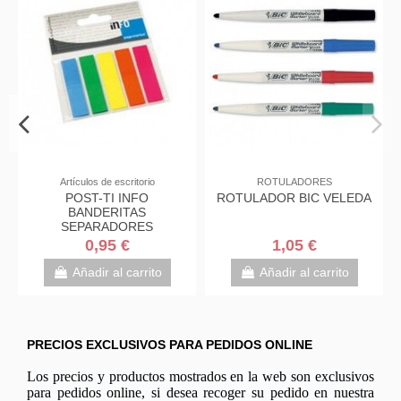
anualidades
Artículos de escritorio
ROTULADOR
PED START
POST-TI INFO
ROTULADOR BIC
R 3PZAS
BANDERITAS
SEPARADORES
5 €
0,95 €
1,05 €
 al carrito
Añadir al carrito
Añadir al c
PRECIOS EXCLUSIVOS PARA PEDIDOS ONLINE
Los precios y productos mostrados en la web son exclusivos
para pedidos online, si desea recoger su pedido en nuestra