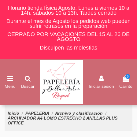
Horario tienda física Agosto, Lunes a viernes 10 a
14h, sábados 10 a 13h. Tardes cerrado
Durante el mes de Agosto los pedidos web pueden
sufrir retrasos en la preparación
CERRADO POR VACACIONES DEL 15 AL 26 DE
AGOSTO
Disculpen las molestias
0
Menu
Buscar
Iniciar sesión
Carrito
Inicio
PAPELERÍA
Archivo y clasificación
ARCHIVADOR A4 LOMO ESTRECHO 2 ANILLAS PLUS
OFFICE