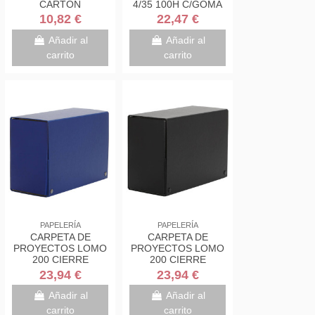
CARTON
4/35 100H C/GOMA
BRILLANTE LOMO
VERDE MENTA
10,82 €
22,47 €
DE 9 CM ROJO CON
CARCHIVO
ETIQUETA
12207417
Añadir al
Añadir al
245X350X90...
carrito
carrito
PAPELERÍA
PAPELERÍA
CARPETA DE
CARPETA DE
PROYECTOS LOMO
PROYECTOS LOMO
200 CIERRE
200 CIERRE
BROCHES EN
BROCHES EN
23,94 €
23,94 €
COLOR AZUL
COLOR NEGRO
PARDO 972003
PARDO 972001
Añadir al
Añadir al
carrito
carrito