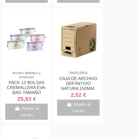
Archivo definitivo y
PAPELERÍA
proyectos
CAJA DE ARCHIVO
PACK 12 BOLSAS
DEFINITIVO
CREMALLERA EVA-
NATURA 150MM.
BAG TAMAÑO
FOLIO BANKERS
2,52 €
CHECK COLORES
BOX 4471901
25,93 €
SURTIDOS
Añadir al
CARCHIVO
Añadir al
carrito
45013099
carrito