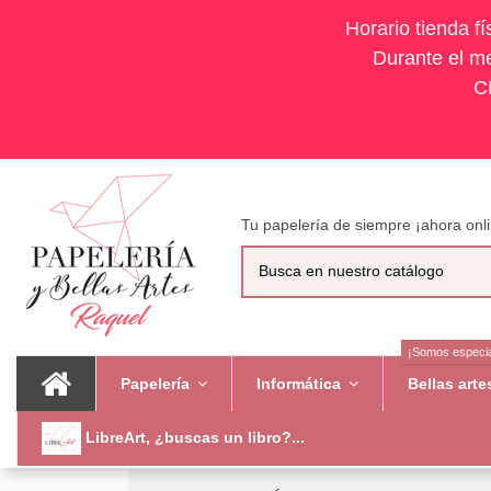
Horario tienda f
Durante el me
C
Tu papelería de siempre ¡ahora onli
¡Somos especia
Papelería
Informática
Bellas art
LibreArt, ¿buscas un libro?...