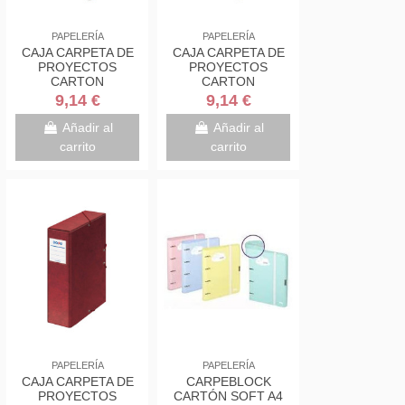
PAPELERÍA
PAPELERÍA
CAJA CARPETA DE
CAJA CARPETA DE
PROYECTOS
PROYECTOS
CARTON
CARTON
BRILLANTE LOMO
BRILLANTE LOMO
9,14 €
9,14 €
DE 5 CM CUERO
DE 5 CM MORADO
CON ETIQUETA
CON ETIQUETA
Añadir al
Añadir al
245X350X50...
245X350X50...
carrito
carrito
PAPELERÍA
PAPELERÍA
CAJA CARPETA DE
CARPEBLOCK
PROYECTOS
CARTÓN SOFT A4