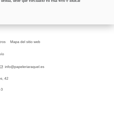
tienda, tiene que efectuarlo en esta web e indicar
tros
Mapa del sitio web
vío
info@papeleriaraquel.es
s, 42
-3