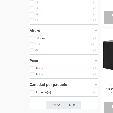
30 mm
2
BRI
50 mm
4
DE 5
70 mm
2
24
90 mm
1
Altura
34 cm
1
350 mm
16
40 mm
1
Peso
108 g
1
160 g
1
Cantidad por paquete
C
PRO
1 pieza(s)
2
B
CO
PA
MÁS FILTROS