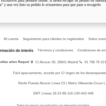
xclusivos para pedidos online, si desea recoger su pedido en nuestra 
a" y una vez listo su pedido le avisaremos para que pase a recogerlo
Mi cuenta
Seguimiento para clientes no registrados
Sobre noso
Términos y condiciones
Condiciones de en
ormación de interés
bellas artes Raquel
C/ Alcocer 30, 28041 Madrid
91 796 78 10
Fácil aparcamiento, accede por C/ virgen de los desamparado
Renfe Puente Alcocer Línea C5 | Metro Villaverde-Cruce L
EMT Líneas 18-22-86-116-130-442-448
Todos los precios son indicados con impuestos incluidos