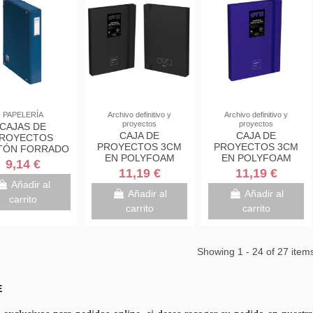
PAPELERÍA
Archivo definitivo y
Archivo definitivo y
proyectos
proyectos
CAJAS DE
CAJA DE
CAJA DE
ROYECTOS
PROYECTOS 3CM
PROYECTOS 3CM
TÓN FORRADO
EN POLYFOAM
EN POLYFOAM
MO DE 5 CM
9,14 €
UNEQUAL MINIMAL
UNEQUAL MINIMAL
AZUL CON
11,19 €
11,19 €
NEGRO
AZUL GRAFOPLAS
ETIQUETA
Añadir al
GRAFOPLAS
91271030
Añadir al
Añadir al
X350X50 DOHE
carrito
91271010
09728
carrito
carrito
Showing 1 - 24 of 27 item
E