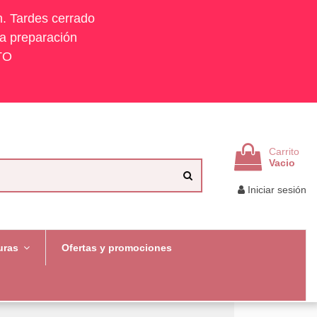
h. Tardes cerrado
la preparación
TO
Carrito
Vacio
Iniciar sesión
uras
Ofertas y promociones