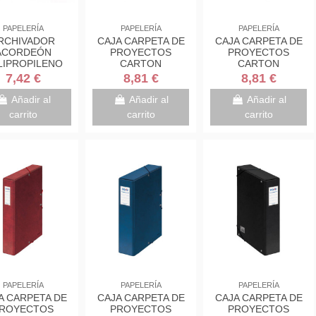
PAPELERÍA
PAPELERÍA
PAPELERÍA
RCHIVADOR
CAJA CARPETA DE
CAJA CARPETA DE
ACORDEÓN
PROYECTOS
PROYECTOS
LIPROPILENO
CARTON
CARTON
LUCIDO FOLIO
BRILLANTE LOMO
BRILLANTE LOMO
7,42 €
8,81 €
8,81 €
13
DE 3 CM CUERO
DE 3 CM ROJO
ARTAMENTOS
245X350X30 DOHE
245X350X30 DOHE
Añadir al
Añadir al
Añadir al
A VIOLETA...
09571
09721
carrito
carrito
carrito
PAPELERÍA
PAPELERÍA
PAPELERÍA
A CARPETA DE
CAJA CARPETA DE
CAJA CARPETA DE
ROYECTOS
PROYECTOS
PROYECTOS