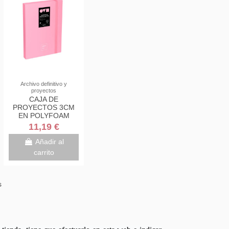
Archivo definitivo y
proyectos
CAJA DE
PROYECTOS 3CM
EN POLYFOAM
UNEQUAL MINIMAL
11,19 €
ROSA GRAFOPLAS
91271053
Añadir al
carrito
s