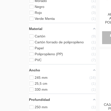
Morado
1
Negro
6
Rojo
3
A
Verde Menta
1
PO
TRAS
Material
DEP
Cartón
9
GOM
Cartón forrado de polipropileno
1
Papel
1
Polipropileno (PP)
1
PVC
7
Ancho
245 mm
16
25,5 cm
1
330 mm
1
Profundidad
CAJ
250 mm
1
P