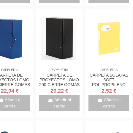
PAPELERÍA
PAPELERÍA
PAPELERÍA
ARPETA DE
CARPETA DE
CARPETA SOLAPAS
YECTOS LOMO
PROYECTOS LOMO
SOFT
CIERRE GOMAS
200 CIERRE GOMAS
POLIPROPILENO
 COLOR AZUL
EN COLOR NEGRO
C/ETIQUETA Y
22,04 €
20,22 €
2,52 €
RDO 972103
PARDO 972101
GOMA AMARILLO
CARCHIVO
Añadir al
Añadir al
Añadir al
20160120
carrito
carrito
carrito