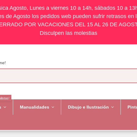
ísica Agosto, Lunes a viernes 10 a 14h, sábados 10 a 13
s de Agosto los pedidos web pueden sufrir retrasos en 
ERRADO POR VACACIONES DEL 15 AL 26 DE AGOS
Disculpen las molestias
ne!
listas!
es
Manualidades
Dibujo e Ilustración
Pint