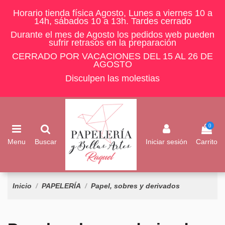
Horario tienda física Agosto, Lunes a viernes 10 a
14h, sábados 10 a 13h. Tardes cerrado
Durante el mes de Agosto los pedidos web pueden
sufrir retrasos en la preparación
CERRADO POR VACACIONES DEL 15 AL 26 DE
AGOSTO
Disculpen las molestias
0
Menu
Buscar
Iniciar sesión
Carrito
Inicio
PAPELERÍA
Papel, sobres y derivados