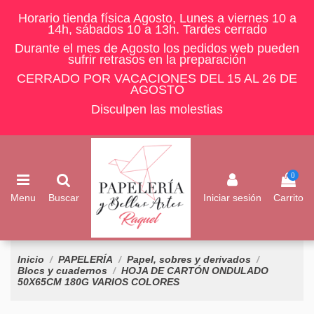
Horario tienda física Agosto, Lunes a viernes 10 a
14h, sábados 10 a 13h. Tardes cerrado
Durante el mes de Agosto los pedidos web pueden
sufrir retrasos en la preparación
CERRADO POR VACACIONES DEL 15 AL 26 DE
AGOSTO
Disculpen las molestias
0
Menu
Buscar
Iniciar sesión
Carrito
Inicio
PAPELERÍA
Papel, sobres y derivados
Blocs y cuadernos
HOJA DE CARTÓN ONDULADO
50X65CM 180G VARIOS COLORES