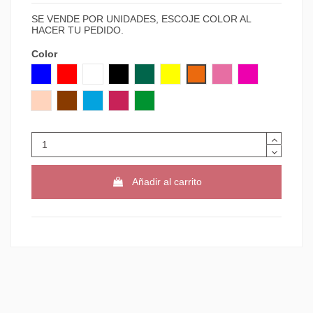
SE VENDE POR UNIDADES, ESCOJE COLOR AL
HACER TU PEDIDO.
Color
AZUL
ROJO
BLANCO
NEGRO
VERDE
AMARILLO
NARANJA
ROSA
VIOLETA
CARNE
MARRON
AZUL CLARO
GRANATE
VERDE CLARO
Añadir al carrito