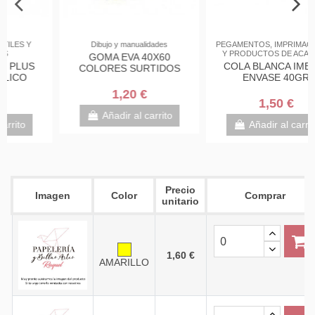
PEGAMENTOS, IMPRIMACIONES
Complementos de oficina
Y PRODUCTOS DE ACABADO
Tijeras gran corte PLUS
COLA BLANCA IMEDIO
OFFICE LUXE 9,5" 250MM
ENVASE 40GR
5,95 €
1,50 €
Añadir al carrito
Añadir al carrito
Precio
Imagen
Color
Comprar
unitario
1,60 €
AMARILLO