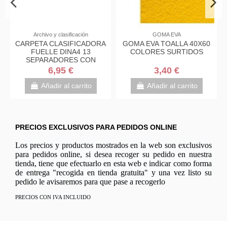
lasificación
GOMA EVA
PAPELERÍ
ASIFICADORA
GOMA EVA TOALLA 40X60
PAQUETE 10 
DINA4 13
COLORES SURTIDOS
BOLSAS ENVÍO 
ORES CON
ACOLCHADA E
MAS
ESPECIALES 
95 €
3,40 €
1,00 €
KRAFT...
 al carrito
Añadir al carrito
Añadir al c
PRECIOS EXCLUSIVOS PARA PEDIDOS ONLINE
Los precios y productos mostrados en la web son exclusivos
para pedidos online, si desea recoger su pedido en nuestra
tienda, tiene que efectuarlo en esta web e indicar como forma
de entrega "recogida en tienda gratuita" y una vez listo su
pedido le avisaremos para que pase a recogerlo
PRECIOS CON IVA INCLUIDO