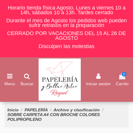
Horario tienda física Agosto, Lunes a viernes 10 a
14h, sábados 10 a 13h. Tardes cerrado
Durante el mes de Agosto los pedidos web pueden
sufrir retrasos en la preparación
CERRADO POR VACACIONES DEL 15 AL 26 DE
AGOSTO
Disculpen las molestias
0
Menu
Buscar
Iniciar sesión
Carrito
Inicio
PAPELERÍA
Archivo y clasificación
SOBRE CARPETA A4 CON BROCHE COLORES
POLIPROPILENO