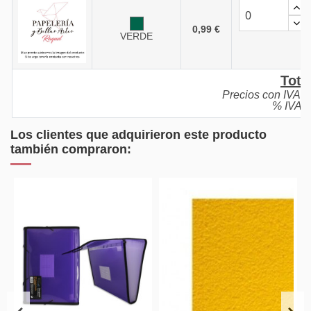
0,99 €
VERDE
Tota
Precios con IVA i
% IVA: 
Los clientes que adquirieron este producto
también compraron: