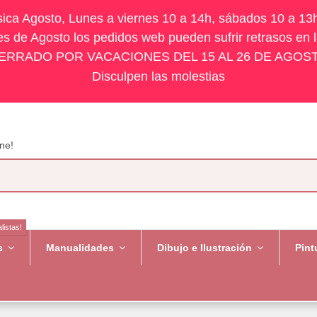
ísica Agosto, Lunes a viernes 10 a 14h, sábados 10 a 13
s de Agosto los pedidos web pueden sufrir retrasos en 
ERRADO POR VACACIONES DEL 15 AL 26 DE AGOS
Disculpen las molestias
ne!
listas!
es
Manualidades
Dibujo e Ilustración
Pint