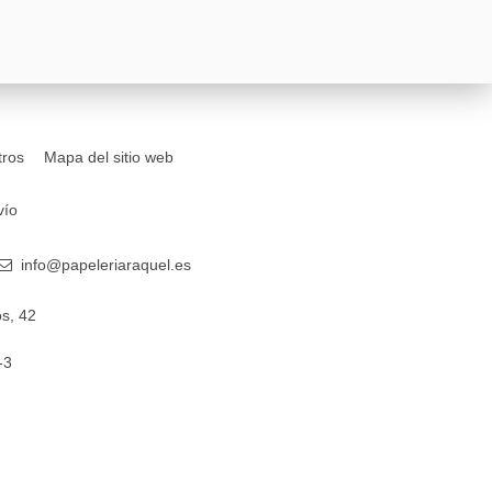
tros
Mapa del sitio web
vío
info@papeleriaraquel.es
s, 42
-3