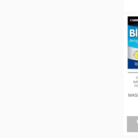
P
IM
P
MAS