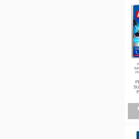
P
IM
P
P
SU
P