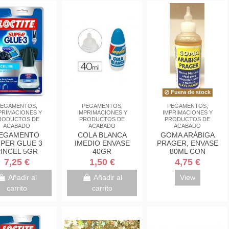
Fuera de stock
EGAMENTOS,
PEGAMENTOS,
PEGAMENTOS,
PRIMACIONES Y
IMPRIMACIONES Y
IMPRIMACIONES Y
RODUCTOS DE
PRODUCTOS DE
PRODUCTOS DE
ACABADO
ACABADO
ACABADO
EGAMENTO
COLA BLANCA
GOMA ARÁBIGA
PER GLUE 3
IMEDIO ENVASE
PRAGER, ENVASE
INCEL 5GR
40GR
80ML CON
APLICADOR
7,25 €
1,50 €
4,75 €
Añadir al
Añadir al
View
carrito
carrito