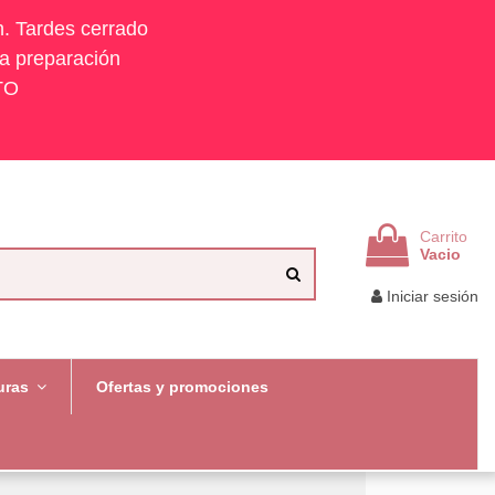
h. Tardes cerrado
la preparación
TO
Carrito
Vacio
Iniciar sesión
uras
Ofertas y promociones