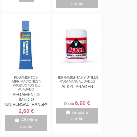
carrito
PEGAMENTOS,
HERRAMIENTAS Y ÚTILES
IMPRIMACIONES Y
PARA MANUALIDADES
PRODUCTOS DE
ALKYL PRAGER
ACABADO
PEGAMENTO
IMEDIO
6,90 €
Desde
UNIVERSALTRANSPARENTE
35ML
2,60 €
Añadir al
carrito
Añadir al
carrito