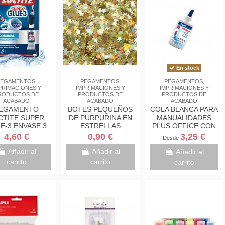
En stock
EGAMENTOS,
PEGAMENTOS,
PEGAMENTOS,
PRIMACIONES Y
IMPRIMACIONES Y
IMPRIMACIONES Y
RODUCTOS DE
PRODUCTOS DE
PRODUCTOS DE
ACABADO
ACABADO
ACABADO
EGAMENTO
BOTES PEQUEÑOS
COLA BLANCA PARA
CTITE SUPER
DE PURPURINA EN
MANUALIDADES
E-3 ENVASE 3
ESTRELLAS
PLUS OFFICE CON
GR.
APLICADOR
4,60 €
0,90 €
3,25 €
Desde
Añadir al
Añadir al
Añadir al
carrito
carrito
carrito