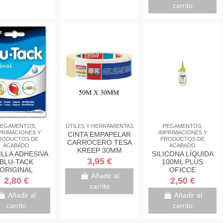
carrito
EGAMENTOS,
ÚTILES Y HERRAMIENTAS
PEGAMENTOS,
PRIMACIONES Y
IMPRIMACIONES Y
CINTA EMPAPELAR
RODUCTOS DE
PRODUCTOS DE
CARROCERO TESA
ACABADO
ACABADO
KREEP 30MM
ILLA ADHESIVA
SILICONA LÍQUIDA
3,95 €
BLU-TACK
100ML PLUS
ORIGINAL
OFICCE
Añadir al
2,80 €
2,50 €
carrito
Añadir al
Añadir al
carrito
carrito