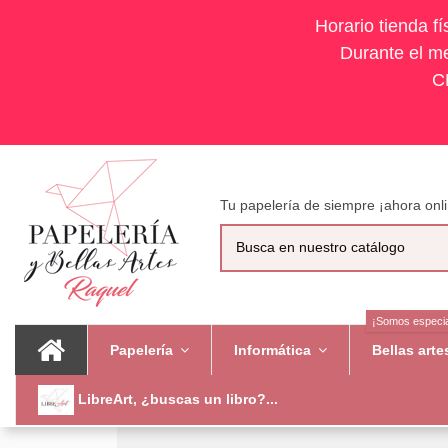
Horario tienda f
Durante el me
C
Tu papelería de siempre ¡ahora onli
¡Somos especia
Papelería
Informática
Bellas art
LibreArt, ¿buscas un libro?...