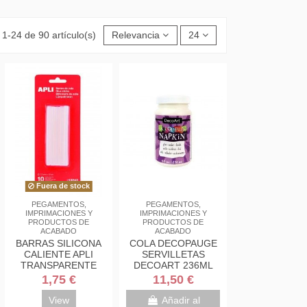
1-24 de 90 artículo(s)
Relevancia
24
Fuera de stock
PEGAMENTOS,
PEGAMENTOS,
IMPRIMACIONES Y
IMPRIMACIONES Y
PRODUCTOS DE
PRODUCTOS DE
ACABADO
ACABADO
BARRAS SILICONA
COLA DECOPAUGE
CALIENTE APLI
SERVILLETAS
TRANSPARENTE
DECOART 236ML
BLISTER 10
1,75 €
11,50 €
UNIDADES
View
Añadir al