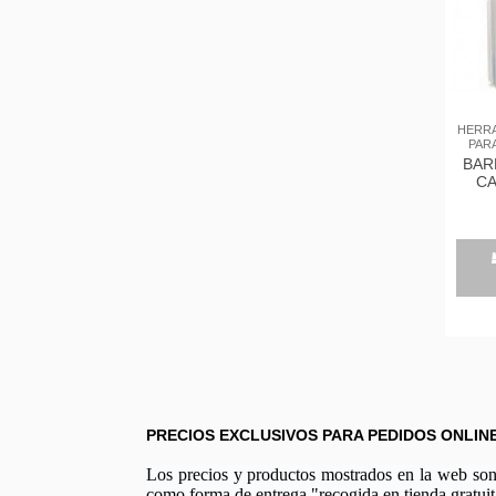
HERRA
PAR
BAR
CA
TR
PRECIOS EXCLUSIVOS PARA PEDIDOS ONLIN
Los precios y productos mostrados en la web son e
como forma de entrega "recogida en tienda gratuit