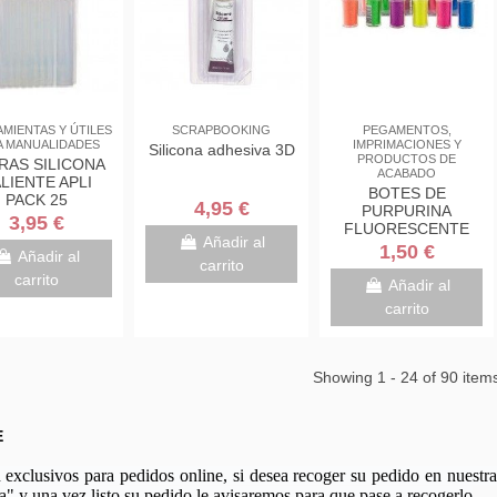
MIENTAS Y ÚTILES
SCRAPBOOKING
PEGAMENTOS,
A MANUALIDADES
IMPRIMACIONES Y
Silicona adhesiva 3D
PRODUCTOS DE
RAS SILICONA
ACABADO
LIENTE APLI
BOTES DE
PACK 25
4,95 €
PURPURINA
ANSPARENTE
3,95 €
FLUORESCENTE
Añadir al
1,50 €
Añadir al
carrito
carrito
Añadir al
carrito
Showing 1 - 24 of 90 item
E
xclusivos para pedidos online, si desea recoger su pedido en nuestra 
a" y una vez listo su pedido le avisaremos para que pase a recogerlo