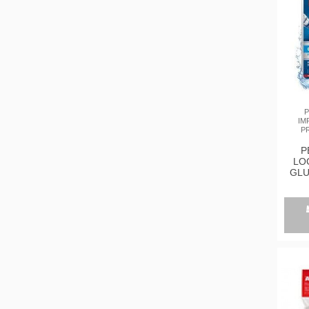
P
IM
P
P
LO
GLU