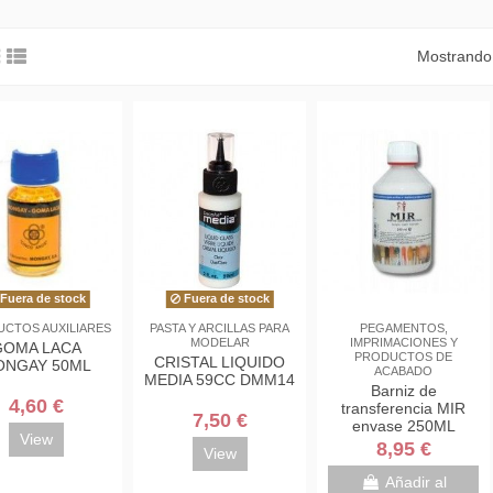
Mostrando 
Fuera de stock
Fuera de stock
CTOS AUXILIARES
PASTA Y ARCILLAS PARA
PEGAMENTOS,
MODELAR
IMPRIMACIONES Y
GOMA LACA
PRODUCTOS DE
CRISTAL LIQUIDO
ONGAY 50ML
ACABADO
MEDIA 59CC DMM14
Barniz de
4,60 €
transferencia MIR
7,50 €
envase 250ML
View
8,95 €
View
Añadir al