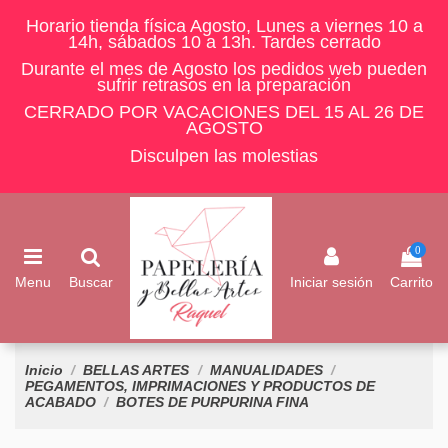
Horario tienda física Agosto, Lunes a viernes 10 a
14h, sábados 10 a 13h. Tardes cerrado
Durante el mes de Agosto los pedidos web pueden
sufrir retrasos en la preparación
CERRADO POR VACACIONES DEL 15 AL 26 DE
AGOSTO
Disculpen las molestias
0
Menu
Buscar
Iniciar sesión
Carrito
Inicio
BELLAS ARTES
MANUALIDADES
PEGAMENTOS, IMPRIMACIONES Y PRODUCTOS DE
ACABADO
BOTES DE PURPURINA FINA