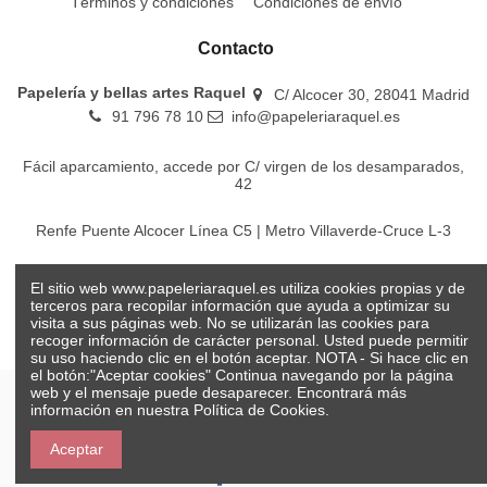
Términos y condiciones
Condiciones de envío
Contacto
Papelería y bellas artes Raquel
C/ Alcocer 30, 28041 Madrid
91 796 78 10
info@papeleriaraquel.es
Fácil aparcamiento, accede por C/ virgen de los desamparados,
42
Renfe Puente Alcocer Línea C5 | Metro Villaverde-Cruce L-3
EMT Líneas 18-22-86-116-130-442-448
El sitio web www.papeleriaraquel.es utiliza cookies propias y de
terceros para recopilar información que ayuda a optimizar su
visita a sus páginas web. No se utilizarán las cookies para
recoger información de carácter personal. Usted puede permitir
su uso haciendo clic en el botón aceptar. NOTA - Si hace clic en
el botón:"Aceptar cookies" Continua navegando por la página
web y el mensaje puede desaparecer. Encontrará más
información en nuestra
Política de Cookies.
© Papelería y bellas artes Raquel 2026
Aceptar