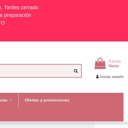
h. Tardes cerrado
la preparación
TO
Carrito
Vacio
Iniciar sesión
uras
Ofertas y promociones