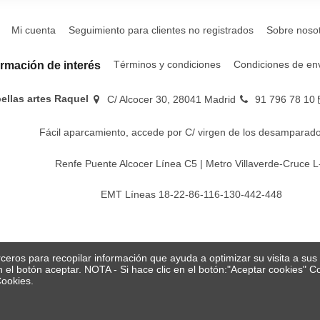
Mi cuenta
Seguimiento para clientes no registrados
Sobre noso
Términos y condiciones
Condiciones de en
ormación de interés
bellas artes Raquel
C/ Alcocer 30, 28041 Madrid
91 796 78 10
Fácil aparcamiento, accede por C/ virgen de los desamparado
Renfe Puente Alcocer Línea C5 | Metro Villaverde-Cruce L
EMT Líneas 18-22-86-116-130-442-448
erceros para recopilar información que ayuda a optimizar su visita a su
en el botón aceptar. NOTA - Si hace clic en el botón:"Aceptar cookies"
Cookies.
© Papelería y bellas artes Raquel 2026