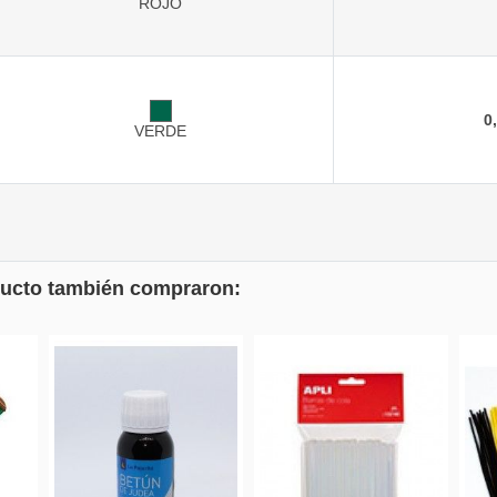
ROJO
0
VERDE
oducto también compraron: