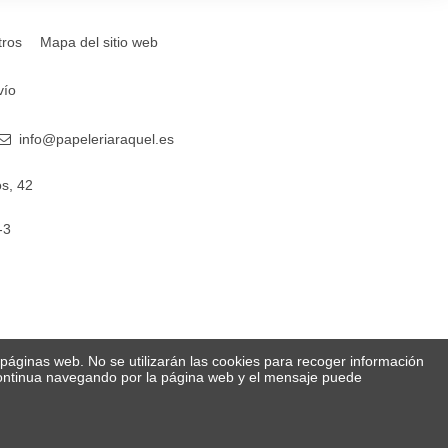
tros
Mapa del sitio web
vío
info@papeleriaraquel.es
s, 42
-3
s páginas web. No se utilizarán las cookies para recoger información
 Continua navegando por la página web y el mensaje puede