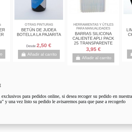
PRODUCTOS AUXILIARES
HERRAMIENTAS Y ÚTILES
Lapicer
PARA MANUALIDADES
GESSO TITAN 500GR
MINAS 
ALKYL PRAGER
CASTE
TU
14,95 €
6,90 €
Desde
Añadir al carrito
Aña
Añadir al carrito
E
xclusivos para pedidos online, si desea recoger su pedido en nuestra 
a" y una vez listo su pedido le avisaremos para que pase a recogerlo