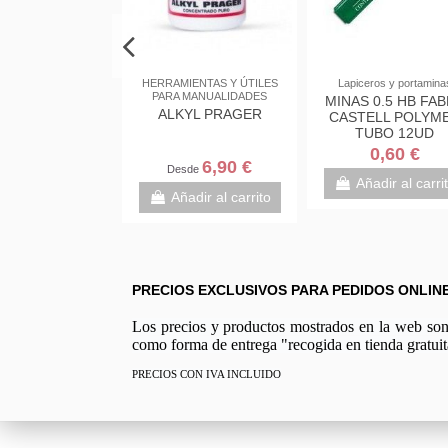
ERÍA
Blocs y cuadernos
PEGAMENTOS,
IMPRIMACIONES Y
ASTA PARA
CUADERNOS CAMPUS,
PRODUCTOS DE ACABADO
IR DRY DE
A4, 80H ESPIRAL, TAPA
Barniz de transferencia
AIRE 1000
DURA, 60GRS
MIR envase 250ML
JOVI 86
 €
1,95 €
8,95 €
l carrito
Añadir al carrito
Añadir al carrito
PRECIOS EXCLUSIVOS PARA PEDIDOS ONLIN
Los precios y productos mostrados en la web son e
como forma de entrega "recogida en tienda gratuit
PRECIOS CON IVA INCLUIDO