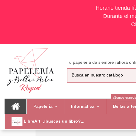
Horario tienda f
Durante el me
C
Tu papelería de siempre ¡ahora onli
¡Somos especia
Papelería
Informática
Bellas art
LibreArt, ¿buscas un libro?...