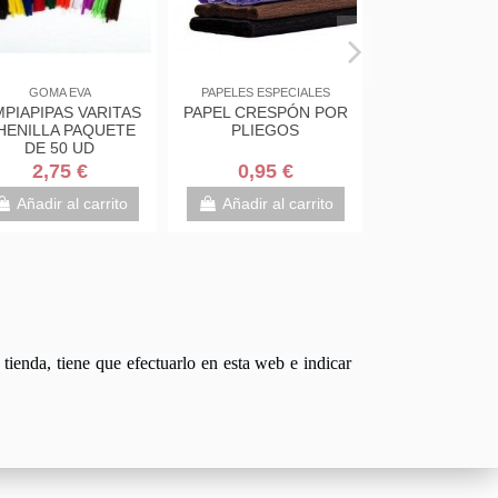
os y portaminas
OTRAS PINTURAS
HERRAMIENTAS Y ÚTIL
PARA MANUALIDADE
0.5 HB FABER
BETÚN DE JUDEA
BARRAS SILICON
LL POLYMER
BOTELLA LA PAJARITA
CALIENTE APLI PA
BO 12UD
25 TRANSPARENT
0,60 €
2,50 €
Desde
3,95 €
dir al carrito
Añadir al carrito
Añadir al carrit
tienda, tiene que efectuarlo en esta web e indicar