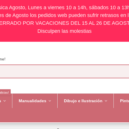
ísica Agosto, Lunes a viernes 10 a 14h, sábados 10 a 13
s de Agosto los pedidos web pueden sufrir retrasos en 
ERRADO POR VACACIONES DEL 15 AL 26 DE AGOS
Disculpen las molestias
ne!
listas!
es
Manualidades
Dibujo e Ilustración
Pint