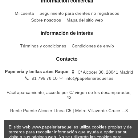
Información comercial
Mi cuenta
Seguimiento para clientes no registrados
Sobre nosotros
Mapa del sitio web
información de interés
Términos y condiciones
Condiciones de envío
Contacto
Papelería y bellas artes Raquel
C/ Alcocer 30, 28041 Madrid
91 796 78 10
info@papeleriaraquel.es
Fácil aparcamiento, accede por C/ virgen de los desamparados,
42
Renfe Puente Alcocer Línea C5 | Metro Villaverde-Cruce L-3
EMT Líneas 18-22-86-116-130-442-448
El sitio web www.papeleriaraquel.es utiliza cookies propias y de
terceros para recopilar información que ayuda a optimizar su
visita a sus páginas web. No se utilizarán las cookies para