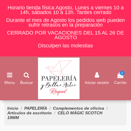
Horario tienda física Agosto, Lunes a viernes 10 a
14h, sábados 10 a 13h. Tardes cerrado
Durante el mes de Agosto los pedidos web pueden
sufrir retrasos en la preparación
CERRADO POR VACACIONES DEL 15 AL 26 DE
AGOSTO
Disculpen las molestias
0
Menu
Buscar
Iniciar sesión
Carrito
Inicio
PAPELERÍA
Complementos de oficina
Artículos de escritorio
CELO MÁGIC SCOTCH
19MM