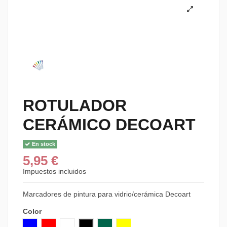
ROTULADOR
CERÁMICO DECOART
En stock
5,95 €
Impuestos incluidos
Marcadores de pintura para vidrio/cerámica Decoart
Color
AZUL
ROJO
BLANCO
NEGRO
VERDE
AMARILLO