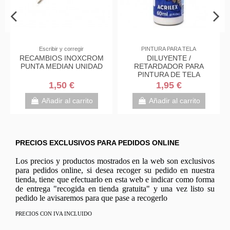
Escribir y corregir
PINTURA PARA TELA
RECAMBIOS INOXCROM
DILUYENTE /
PUNTA MEDIAN UNIDAD
RETARDADOR PARA
PINTURA DE TELA
ACRILEX 60ML
1,50 €
1,95 €
Añadir al carrito
Añadir al carrito
PRECIOS EXCLUSIVOS PARA PEDIDOS ONLINE
Los precios y productos mostrados en la web son exclusivos
para pedidos online, si desea recoger su pedido en nuestra
tienda, tiene que efectuarlo en esta web e indicar como forma
de entrega "recogida en tienda gratuita" y una vez listo su
pedido le avisaremos para que pase a recogerlo
PRECIOS CON IVA INCLUIDO