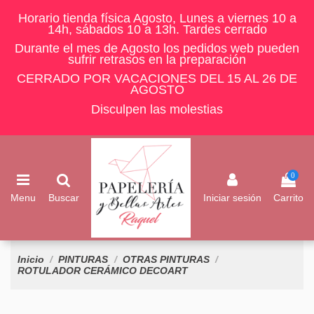
Horario tienda física Agosto, Lunes a viernes 10 a
14h, sábados 10 a 13h. Tardes cerrado
Durante el mes de Agosto los pedidos web pueden
sufrir retrasos en la preparación
CERRADO POR VACACIONES DEL 15 AL 26 DE
AGOSTO
Disculpen las molestias
0
Menu
Buscar
Iniciar sesión
Carrito
Inicio
PINTURAS
OTRAS PINTURAS
ROTULADOR CERÁMICO DECOART