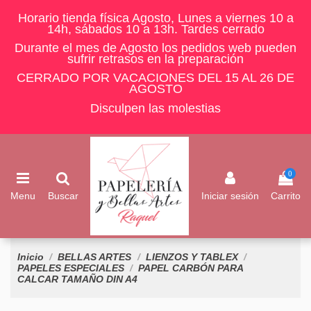
Horario tienda física Agosto, Lunes a viernes 10 a
14h, sábados 10 a 13h. Tardes cerrado
Durante el mes de Agosto los pedidos web pueden
sufrir retrasos en la preparación
CERRADO POR VACACIONES DEL 15 AL 26 DE
AGOSTO
Disculpen las molestias
0
Menu
Buscar
Iniciar sesión
Carrito
Inicio
BELLAS ARTES
LIENZOS Y TABLEX
PAPELES ESPECIALES
PAPEL CARBÓN PARA
CALCAR TAMAÑO DIN A4