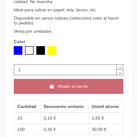
calidad. No mancha
Ideal para calcar en papel, tela, lienzo, etc.
Disponible en varios colores (selecciona color al hacer
tu pedido)
Venta por unidades
Color
AZUL
BLANCO
NEGRO
AMARILLO
Añadir al carrito
Cantidad
Descuento unitario
Usted ahorra
10
0,15 €
1,50 €
100
0,30 €
30,00 €