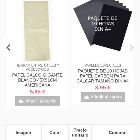
SPECIALES
PAPELES ESPECIALES
HERRAMIENTAS, ÚT
ACCESORIO
PEL VEGETAL
LAMINAS PAPEL VEGETAL
PAPEL CALCO G
LISO
LISO A4
BLANCO 45X
AMERICAN
0 €
0,60 €
5,95 €
al carrito
Añadir al carrito
Añadir al ca
Precio
Imagen
Color
Comprar
unitario