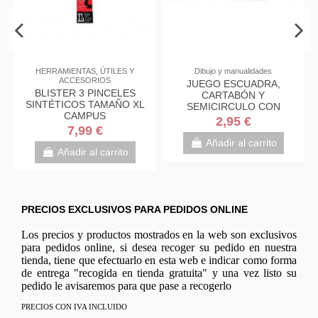
Dibujo y manualidades
Dibujo y manualidades
JUEGO ESCUADRA,
REGLAS DE PLÁSTICO
CARTABÓN Y
20CM
L
SEMICIRCULO CON
FUNDA DE PLÁSTICO
2,95 €
0,45 €
Añadir al carrito
Añadir al carrito
PRECIOS EXCLUSIVOS PARA PEDIDOS ONLINE
Los precios y productos mostrados en la web son exclusivos
para pedidos online, si desea recoger su pedido en nuestra
tienda, tiene que efectuarlo en esta web e indicar como forma
de entrega "recogida en tienda gratuita" y una vez listo su
pedido le avisaremos para que pase a recogerlo
PRECIOS CON IVA INCLUIDO