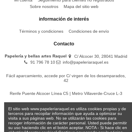
Mi cuenta
Seguimiento para clientes no registrados
Sobre nosotros
Mapa del sitio web
información de interés
Términos y condiciones
Condiciones de envío
Contacto
Papelería y bellas artes Raquel
C/ Alcocer 30, 28041 Madrid
91 796 78 10
info@papeleriaraquel.es
Fácil aparcamiento, accede por C/ virgen de los desamparados,
42
Renfe Puente Alcocer Línea C5 | Metro Villaverde-Cruce L-3
EMT Líneas 18-22-86-116-130-442-448
El sitio web www.papeleriaraquel.es utiliza cookies propias y de
terceros para recopilar información que ayuda a optimizar su
visita a sus páginas web. No se utilizarán las cookies para
recoger información de carácter personal. Usted puede permitir
su uso haciendo clic en el botón aceptar. NOTA - Si hace clic en