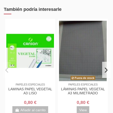
También podría interesarle
Fuera de stock
APELES ESPECIALES
PAPELES ESPECIALES
PAPEL
NAS PAPEL VEGETAL
LÁMINAS PAPEL VEGETAL
PAPEL 
A3 LISO
A3 MILIMETRADO
CALCAR 
0,80 €
0,80 €
Añadir al carrito
View
Aña