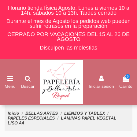
Horario tienda física Agosto, Lunes a viernes 10 a
14h, sábados 10 a 13h. Tardes cerrado
Durante el mes de Agosto los pedidos web pueden
sufrir retrasos en la preparación
CERRADO POR VACACIONES DEL 15 AL 26 DE
AGOSTO
Disculpen las molestias
0
Menu
Buscar
Iniciar sesión
Carrito
Inicio
BELLAS ARTES
LIENZOS Y TABLEX
PAPELES ESPECIALES
LAMINAS PAPEL VEGETAL
LISO A4