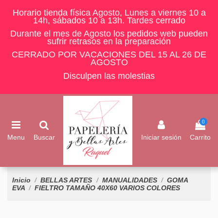
Horario tienda física Agosto, Lunes a viernes 10 a
14h, sábados 10 a 13h. Tardes cerrado
Durante el mes de Agosto los pedidos web pueden
sufrir retrasos en la preparación
CERRADO POR VACACIONES DEL 15 AL 26 DE
AGOSTO
Disculpen las molestias
0
Menu
Buscar
Iniciar sesión
Carrito
Inicio
BELLAS ARTES
MANUALIDADES
GOMA
EVA
FIELTRO TAMAÑO 40X60 VARIOS COLORES