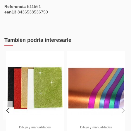
Referencia
E11561
ean13
8436538536759
También podría interesarle
En stock
ualidades
HERRAMIENTAS, ÚTILES Y
PEGAMENTOS, IMPRIM