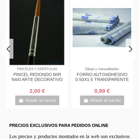
En stock
manualidades
Escribir y corregir
PINTURA PARA
TOADHESIVO
SACAPUNTAS METALICO
ROTULADOR
TRANSPARENTE
UN AGUJERO
FABRICOLOR 
PUNTA
99 €
1,00 €
4,25 
r al carrito
Añadir al carrito
Añadir al 
PRECIOS EXCLUSIVOS PARA PEDIDOS ONLINE
Los precios y productos mostrados en la web son exclusivos