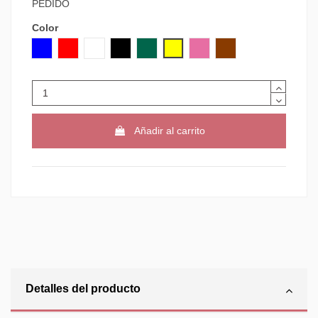
PEDIDO
Color
AZUL
ROJO
BLANCO
NEGRO
VERDE
AMARILLO
ROSA
MARRON
Añadir al carrito
Detalles del producto