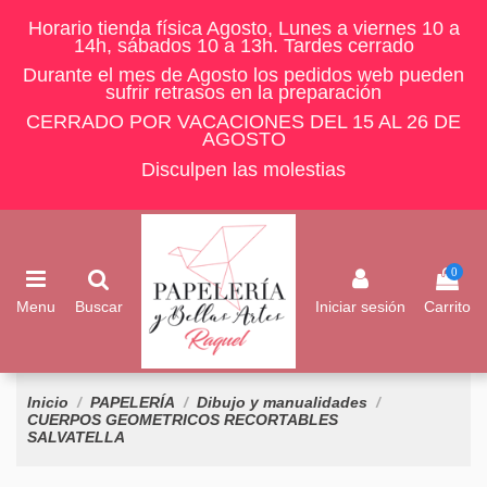
Horario tienda física Agosto, Lunes a viernes 10 a
14h, sábados 10 a 13h. Tardes cerrado
Durante el mes de Agosto los pedidos web pueden
sufrir retrasos en la preparación
CERRADO POR VACACIONES DEL 15 AL 26 DE
AGOSTO
Disculpen las molestias
0
Menu
Buscar
Iniciar sesión
Carrito
Inicio
PAPELERÍA
Dibujo y manualidades
CUERPOS GEOMETRICOS RECORTABLES
SALVATELLA