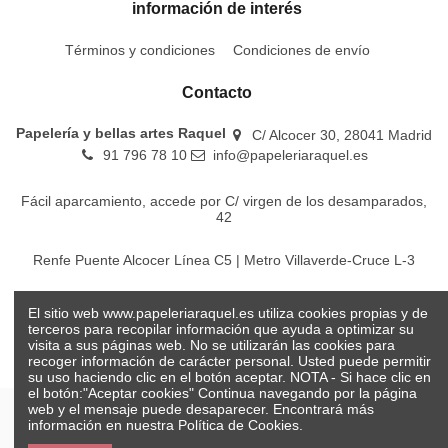
información de interés
Términos y condiciones
Condiciones de envío
Contacto
Papelería y bellas artes Raquel
C/ Alcocer 30, 28041 Madrid
91 796 78 10
info@papeleriaraquel.es
Fácil aparcamiento, accede por C/ virgen de los desamparados,
42
Renfe Puente Alcocer Línea C5 | Metro Villaverde-Cruce L-3
EMT Líneas 18-22-86-116-130-442-448
El sitio web www.papeleriaraquel.es utiliza cookies propias y de
terceros para recopilar información que ayuda a optimizar su
visita a sus páginas web. No se utilizarán las cookies para
recoger información de carácter personal. Usted puede permitir
su uso haciendo clic en el botón aceptar. NOTA - Si hace clic en
el botón:"Aceptar cookies" Continua navegando por la página
web y el mensaje puede desaparecer. Encontrará más
información en nuestra
Política de Cookies.