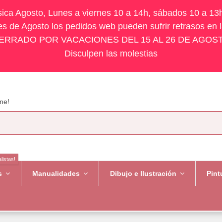
ísica Agosto, Lunes a viernes 10 a 14h, sábados 10 a 13
s de Agosto los pedidos web pueden sufrir retrasos en 
ERRADO POR VACACIONES DEL 15 AL 26 DE AGOS
Disculpen las molestias
ne!
listas!
es
Manualidades
Dibujo e Ilustración
Pint