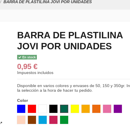
BARRA DE PLASTILINA JOVI POR UNIDADES
BARRA DE PLASTILINA
JOVI POR UNIDADES
En stock
0,95 €
Impuestos incluidos
Disponible en varios colores y envases de 50, 150 y 350gr. I
la selección a la hora de hacer tu pedido.
Color
AZUL
ROJO
BLANCO
NEGRO
VERDE
AMARILLO
NARANJA CLARO
NARANJA
ROSA
MORA
CARNE
MARRON
AZUL CLARO
GRANATE
VERDE CLARO