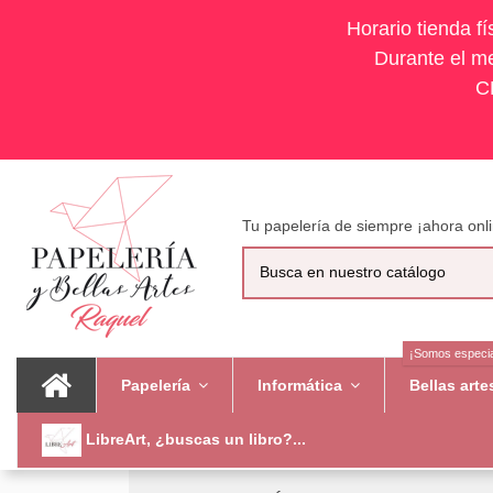
Horario tienda f
Durante el me
C
Tu papelería de siempre ¡ahora onli
¡Somos especia
Papelería
Informática
Bellas art
LibreArt, ¿buscas un libro?...