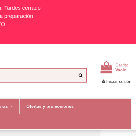
h. Tardes cerrado
la preparación
TO
Carrito
Vacio
Iniciar sesión
uras
Ofertas y promociones