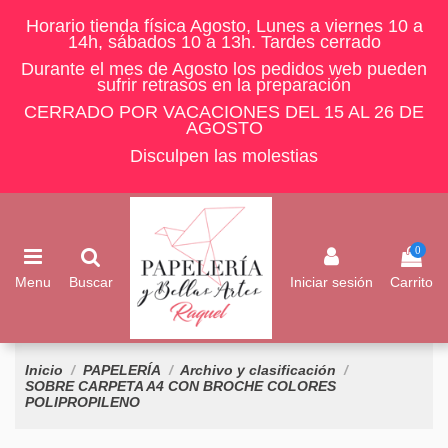
Horario tienda física Agosto, Lunes a viernes 10 a
14h, sábados 10 a 13h. Tardes cerrado
Durante el mes de Agosto los pedidos web pueden
sufrir retrasos en la preparación
CERRADO POR VACACIONES DEL 15 AL 26 DE
AGOSTO
Disculpen las molestias
0
Menu
Buscar
Iniciar sesión
Carrito
Inicio
PAPELERÍA
Archivo y clasificación
SOBRE CARPETA A4 CON BROCHE COLORES
POLIPROPILENO