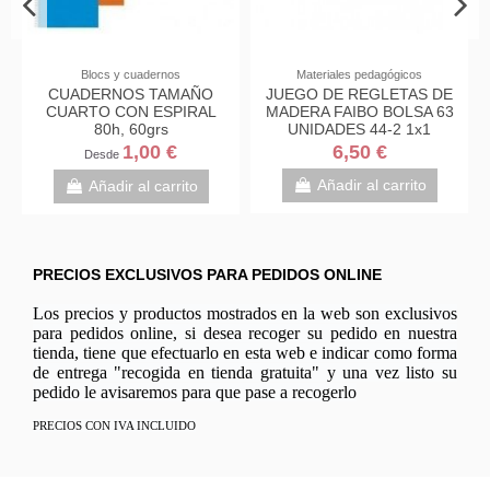
cs y cuadernos
Materiales pedagógicos
Bolíg
RNOS TAMAÑO
JUEGO DE REGLETAS DE
BOLIGRAFO 
O CON ESPIRAL
MADERA FAIBO BOLSA 63
VENTA POR
80h, 60grs
UNIDADES 44-2 1x1
1,00 €
6,50 €
0,5
sde
Añadir al carrito
Añadir 
ñadir al carrito
PRECIOS EXCLUSIVOS PARA PEDIDOS ONLINE
Los precios y productos mostrados en la web son exclusivos
para pedidos online, si desea recoger su pedido en nuestra
tienda, tiene que efectuarlo en esta web e indicar como forma
de entrega "recogida en tienda gratuita" y una vez listo su
pedido le avisaremos para que pase a recogerlo
PRECIOS CON IVA INCLUIDO