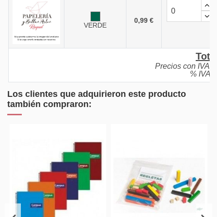
0,99 €
VERDE
Tota
Precios con IVA i
% IVA: 
Los clientes que adquirieron este producto
también compraron:
¡En oferta!