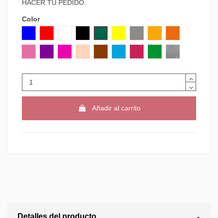
HACER TU PEDIDO.
Color
AZUL
ROJO
BLANCO
NEGRO
VERDE
AMARILLO
GRIS
NARANJA CLARO
NARANJA
ROSA
MORADO
VIOLETA
CARNE
MARRON
AZUL CLARO
GRANATE
VERDE CLARO
PLATA
Añadir al carrito
Detalles del producto