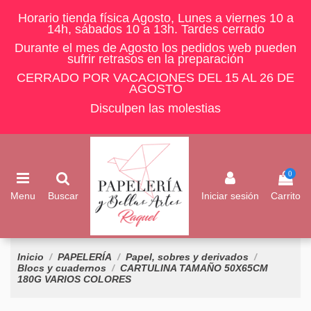
Horario tienda física Agosto, Lunes a viernes 10 a
14h, sábados 10 a 13h. Tardes cerrado
Durante el mes de Agosto los pedidos web pueden
sufrir retrasos en la preparación
CERRADO POR VACACIONES DEL 15 AL 26 DE
AGOSTO
Disculpen las molestias
0
Menu
Buscar
Iniciar sesión
Carrito
Inicio
PAPELERÍA
Papel, sobres y derivados
Blocs y cuadernos
CARTULINA TAMAÑO 50X65CM
180G VARIOS COLORES