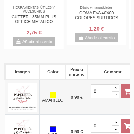
PEGAMENTOS, IMPRIMACIONES
Complementos de oficina
Y PRODUCTOS DE ACABADO
Tijeras gran corte PLUS
COLA BLANCA IMEDIO
OFFICE LUXE 9,5" 250MM
ENVASE 40GR
5,95 €
1,50 €
Añadir al carrito
Añadir al carrito
Precio
Imagen
Color
Comprar
unitario
0,90 €
AMARILLO
0,90 €