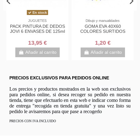
En stock
Dibujo y manualidades
Escribir y corregir
CERAS MANLEY 6,10,15 O
SACAPUNTAS METALICO
24 COLORES
UN AGUJERO
1,75 €
1,00 €
Desde
Añadir al carrito
Añadir al carrito
PRECIOS EXCLUSIVOS PARA PEDIDOS ONLINE
Los precios y productos mostrados en la web son exclusivos
para pedidos online, si desea recoger su pedido en nuestra
tienda, tiene que efectuarlo en esta web e indicar como forma
de entrega "recogida en tienda gratuita" y una vez listo su
pedido le avisaremos para que pase a recogerlo
PRECIOS CON IVA INCLUIDO