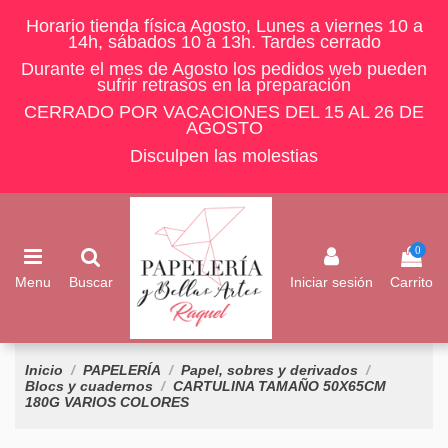
Horario tienda física Agosto, Lunes a viernes 10 a
14h, sábados 10 a 13h. Tardes cerrado
Durante el mes de Agosto los pedidos web pueden
sufrir retrasos en la preparación
CERRADO POR VACACIONES DEL 15 AL 26 DE
AGOSTO
Disculpen las molestias
0
Menu
Buscar
Iniciar sesión
Carrito
Inicio
PAPELERÍA
Papel, sobres y derivados
Blocs y cuadernos
CARTULINA TAMAÑO 50X65CM
180G VARIOS COLORES