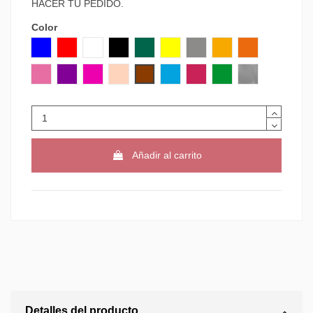
HACER TU PEDIDO.
Color
AZUL
ROJO
BLANCO
NEGRO
VERDE
AMARILLO
GRIS
NARANJA CLARO
NARANJA
ROSA
MORADO
VIOLETA
CARNE
MARRON
AZUL CLARO
GRANATE
VERDE CLARO
PLATA
Añadir al carrito
Detalles del producto