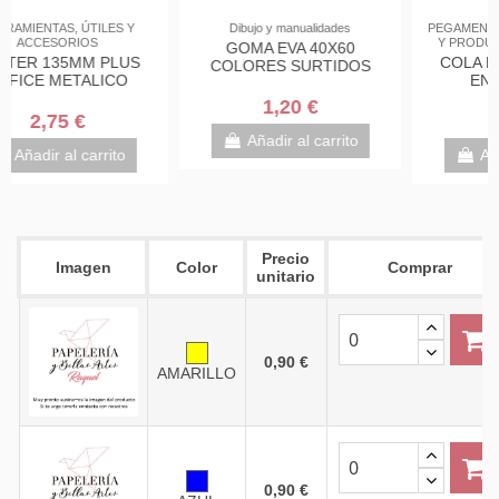
PEGAMENTOS, IMPRIMACIONES
Complementos de oficina
Y PRODUCTOS DE ACABADO
Tijeras gran corte PLUS
COLA BLANCA IMEDIO
OFFICE LUXE 9,5" 250MM
ENVASE 40GR
5,95 €
1,50 €
Añadir al carrito
Añadir al carrito
Precio
Imagen
Color
Comprar
unitario
0,90 €
AMARILLO
0,90 €