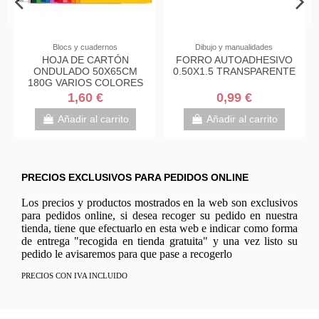
PAPELERÍA
GOMA EVA
PAQUETE 10 UDS.
FIELTRO TAMAÑO 40X60
E
BOLSAS ENVÍO AIR BAG
VARIOS COLORES
ACOLCHADA ENVIOS
ESPECIALES AK-19
1,00 €
1,20 €
KRAFT...
Añadir al carrito
Añadir al carrito
PRECIOS EXCLUSIVOS PARA PEDIDOS ONLINE
Los precios y productos mostrados en la web son exclusivos
para pedidos online, si desea recoger su pedido en nuestra
tienda, tiene que efectuarlo en esta web e indicar como forma
de entrega "recogida en tienda gratuita" y una vez listo su
pedido le avisaremos para que pase a recogerlo
PRECIOS CON IVA INCLUIDO