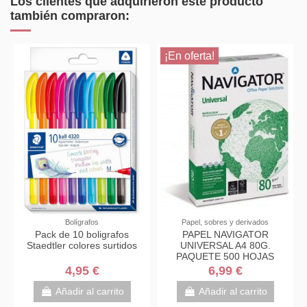
Los clientes que adquirieron este producto
también compraron:
¡En oferta!
Bolígrafos
Papel, sobres y derivados
Pack de 10 boligrafos
PAPEL NAVIGATOR
Staedtler colores surtidos
UNIVERSAL A4 80G.
PAQUETE 500 HOJAS
4,95 €
6,99 €
Añadir al carrito
Añadir al carrito