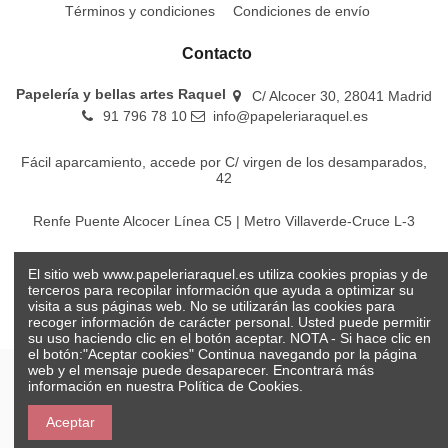
Términos y condiciones
Condiciones de envío
Contacto
Papelería y bellas artes Raquel
C/ Alcocer 30, 28041 Madrid
91 796 78 10
info@papeleriaraquel.es
Fácil aparcamiento, accede por C/ virgen de los desamparados,
42
Renfe Puente Alcocer Línea C5 | Metro Villaverde-Cruce L-3
EMT Líneas 18-22-86-116-130-442-448
El sitio web www.papeleriaraquel.es utiliza cookies propias y de
terceros para recopilar información que ayuda a optimizar su
visita a sus páginas web. No se utilizarán las cookies para
recoger información de carácter personal. Usted puede permitir
su uso haciendo clic en el botón aceptar. NOTA - Si hace clic en
el botón:"Aceptar cookies" Continua navegando por la página
web y el mensaje puede desaparecer. Encontrará más
información en nuestra
Política de Cookies.
© Papelería y bellas artes Raquel 2026
Aceptar