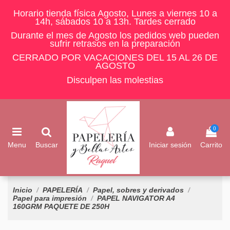
Horario tienda física Agosto, Lunes a viernes 10 a
14h, sábados 10 a 13h. Tardes cerrado
Durante el mes de Agosto los pedidos web pueden
sufrir retrasos en la preparación
CERRADO POR VACACIONES DEL 15 AL 26 DE
AGOSTO
Disculpen las molestias
0
Menu
Buscar
Iniciar sesión
Carrito
Inicio
PAPELERÍA
Papel, sobres y derivados
Papel para impresión
PAPEL NAVIGATOR A4
160GRM PAQUETE DE 250H