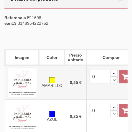
Referencia
E11698
ean13
3148954222752
Precio
Imagen
Color
Comprar
unitario
0,25 €
AMARILLO
0,25 €
AZUL