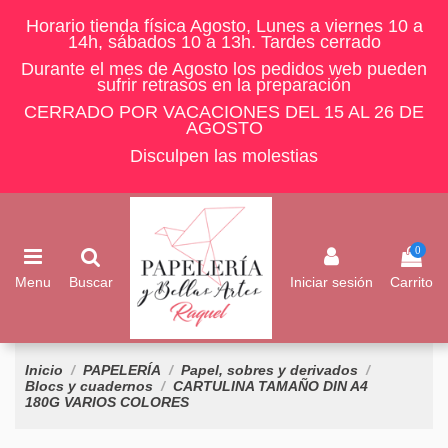
Horario tienda física Agosto, Lunes a viernes 10 a
14h, sábados 10 a 13h. Tardes cerrado
Durante el mes de Agosto los pedidos web pueden
sufrir retrasos en la preparación
CERRADO POR VACACIONES DEL 15 AL 26 DE
AGOSTO
Disculpen las molestias
0
Menu
Buscar
Iniciar sesión
Carrito
Inicio
PAPELERÍA
Papel, sobres y derivados
Blocs y cuadernos
CARTULINA TAMAÑO DIN A4
180G VARIOS COLORES