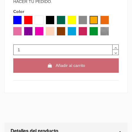
HACER TU PEDIDO.
Color
AZUL
ROJO
BLANCO
NEGRO
VERDE
AMARILLO
GRIS
NARANJA CLARO
NARANJA
ROSA
MORADO
VIOLETA
CARNE
MARRON
AZUL CLARO
GRANATE
VERDE CLARO
PLATA
Añadir al carrito
Detalles del producto