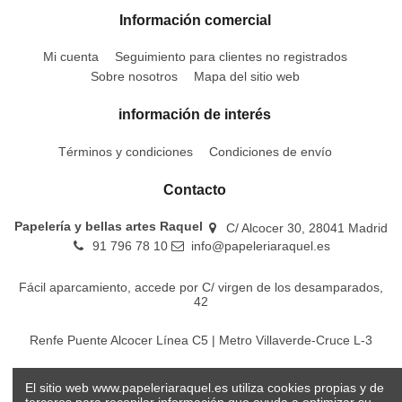
Información comercial
Mi cuenta
Seguimiento para clientes no registrados
Sobre nosotros
Mapa del sitio web
información de interés
Términos y condiciones
Condiciones de envío
Contacto
Papelería y bellas artes Raquel
C/ Alcocer 30, 28041 Madrid
91 796 78 10
info@papeleriaraquel.es
Fácil aparcamiento, accede por C/ virgen de los desamparados,
42
Renfe Puente Alcocer Línea C5 | Metro Villaverde-Cruce L-3
EMT Líneas 18-22-86-116-130-442-448
El sitio web www.papeleriaraquel.es utiliza cookies propias y de
terceros para recopilar información que ayuda a optimizar su