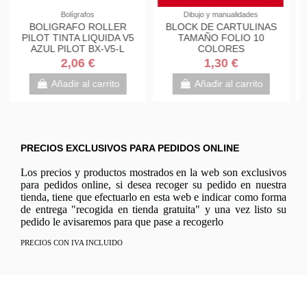
Archivo y clasificación
PINCELES Y ESPÁTULAS
S
ARANDELAS
ESTUCHE
AUTOADHESIVAS APLI
PORTAPINCELES MIR
SOBRE 96UDS REF 00228
CAPACIDAD 16UD
0,80 €
7,95 €
Añadir al carrito
Añadir al carrito
PRECIOS EXCLUSIVOS PARA PEDIDOS ONLINE
Los precios y productos mostrados en la web son exclusivos
para pedidos online, si desea recoger su pedido en nuestra
tienda, tiene que efectuarlo en esta web e indicar como forma
de entrega "recogida en tienda gratuita" y una vez listo su
pedido le avisaremos para que pase a recogerlo
PRECIOS CON IVA INCLUIDO