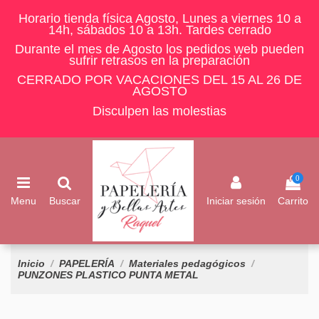
Horario tienda física Agosto, Lunes a viernes 10 a
14h, sábados 10 a 13h. Tardes cerrado
Durante el mes de Agosto los pedidos web pueden
sufrir retrasos en la preparación
CERRADO POR VACACIONES DEL 15 AL 26 DE
AGOSTO
Disculpen las molestias
0
Menu
Buscar
Iniciar sesión
Carrito
Inicio
PAPELERÍA
Materiales pedagógicos
PUNZONES PLASTICO PUNTA METAL