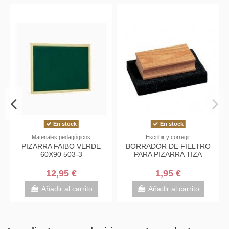
En stock
En stock
Materiales pedagógicos
Escribir y corregir
DE
PIZARRA FAIBO VERDE
BORRADOR DE FIELTRO
60X90 503-3
PARA PIZARRA TIZA
12,95 €
1,95 €
Añadir al carrito
Añadir al carrito