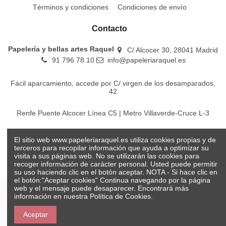
Términos y condiciones
Condiciones de envío
Contacto
Papelería y bellas artes Raquel
C/ Alcocer 30, 28041 Madrid
91 796 78 10
info@papeleriaraquel.es
Fácil aparcamiento, accede por C/ virgen de los desamparados,
42
Renfe Puente Alcocer Línea C5 | Metro Villaverde-Cruce L-3
EMT Líneas 18-22-86-116-130-442-448
El sitio web www.papeleriaraquel.es utiliza cookies propias y de
terceros para recopilar información que ayuda a optimizar su
visita a sus páginas web. No se utilizarán las cookies para
recoger información de carácter personal. Usted puede permitir
su uso haciendo clic en el botón aceptar. NOTA - Si hace clic en
el botón:"Aceptar cookies" Continua navegando por la página
web y el mensaje puede desaparecer. Encontrará más
información en nuestra
Política de Cookies.
© Papelería y bellas artes Raquel 2026
Aceptar