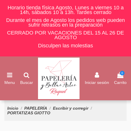
Horario tienda física Agosto, Lunes a viernes 10 a
14h, sábados 10 a 13h. Tardes cerrado
Durante el mes de Agosto los pedidos web pueden
sufrir retrasos en la preparación
CERRADO POR VACACIONES DEL 15 AL 26 DE
AGOSTO
Disculpen las molestias
0
Menu
Buscar
Iniciar sesión
Carrito
Inicio
PAPELERÍA
Escribir y corregir
PORTATIZAS GIOTTO