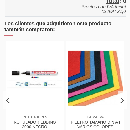
Total
:
0,
Precios con IVA incluid
% IVA: 21,0%
Los clientes que adquirieron este producto
también compraron:
GOMA EVA
Complementos de oficina
B
ELTRO TAMAÑO DIN A4
EXTRAEGRAPAS PLUS
CUADER
VARIOS COLORES
OFFICE 300
80H ES