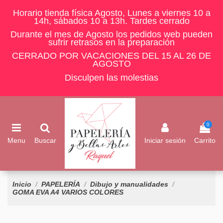
Horario tienda física Agosto, Lunes a viernes 10 a
14h, sábados 10 a 13h. Tardes cerrado
Durante el mes de Agosto los pedidos web pueden
sufrir retrasos en la preparación
CERRADO POR VACACIONES DEL 15 AL 26 DE
AGOSTO
Disculpen las molestias
0
Menu
Buscar
Iniciar sesión
Carrito
Inicio
PAPELERÍA
Dibujo y manualidades
GOMA EVA A4 VARIOS COLORES