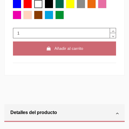
AZUL
ROJO
BLANCO
NEGRO
VERDE
AMARILLO
GRIS
NARANJA
ROSA
VIOLETA
CARNE
MARRON
AZUL CLARO
VERDE CLARO
Añadir al carrito
Detalles del producto