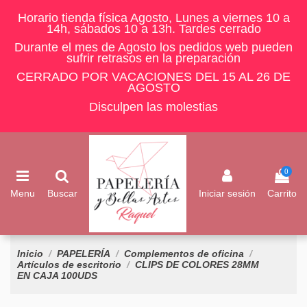
Horario tienda física Agosto, Lunes a viernes 10 a
14h, sábados 10 a 13h. Tardes cerrado
Durante el mes de Agosto los pedidos web pueden
sufrir retrasos en la preparación
CERRADO POR VACACIONES DEL 15 AL 26 DE
AGOSTO
Disculpen las molestias
0
Menu
Buscar
Iniciar sesión
Carrito
Inicio
PAPELERÍA
Complementos de oficina
Artículos de escritorio
CLIPS DE COLORES 28MM
EN CAJA 100UDS