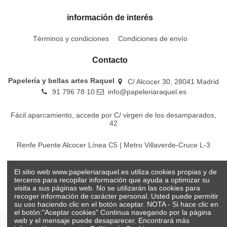
información de interés
Términos y condiciones
Condiciones de envío
Contacto
Papelería y bellas artes Raquel
C/ Alcocer 30, 28041 Madrid
91 796 78 10
info@papeleriaraquel.es
Fácil aparcamiento, accede por C/ virgen de los desamparados,
42
Renfe Puente Alcocer Línea C5 | Metro Villaverde-Cruce L-3
EMT Líneas 18-22-86-116-130-442-448
El sitio web www.papeleriaraquel.es utiliza cookies propias y de
terceros para recopilar información que ayuda a optimizar su
visita a sus páginas web. No se utilizarán las cookies para
recoger información de carácter personal. Usted puede permitir
su uso haciendo clic en el botón aceptar. NOTA - Si hace clic en
el botón:"Aceptar cookies" Continua navegando por la página
web y el mensaje puede desaparecer. Encontrará más