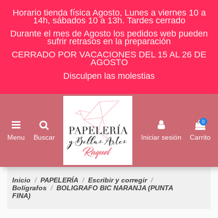
Horario tienda física Agosto, Lunes a viernes 10 a
14h, sábados 10 a 13h. Tardes cerrado
Durante el mes de Agosto los pedidos web pueden
sufrir retrasos en la preparación
CERRADO POR VACACIONES DEL 15 AL 26 DE
AGOSTO
Disculpen las molestias
0
Menu
Buscar
Iniciar sesión
Carrito
Inicio
PAPELERÍA
Escribir y corregir
Bolígrafos
BOLIGRAFO BIC NARANJA (PUNTA
FINA)