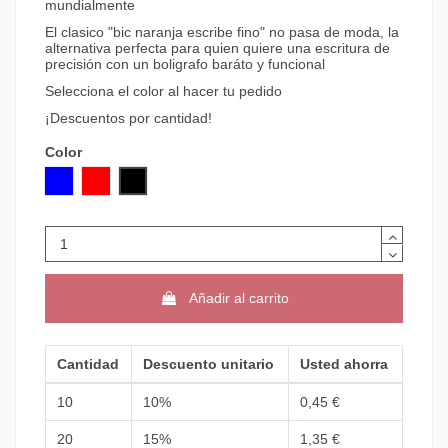
mundialmente
El clasico "bic naranja escribe fino" no pasa de moda, la
alternativa perfecta para quien quiere una escritura de
precisión con un boligrafo baráto y funcional
Selecciona el color al hacer tu pedido
¡Descuentos por cantidad!
Color
AZUL
ROJO
NEGRO
Añadir al carrito
Cantidad
Descuento unitario
Usted ahorra
10
10%
0,45 €
20
15%
1,35 €