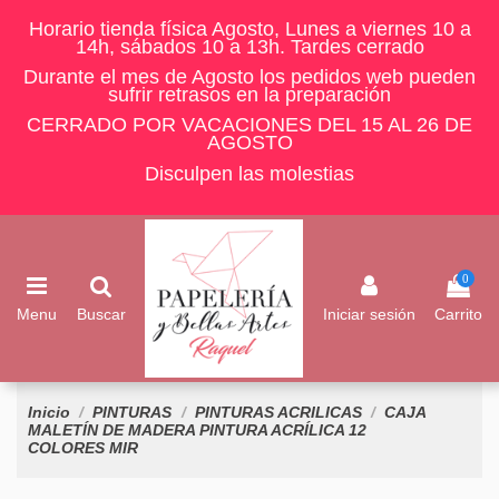
Horario tienda física Agosto, Lunes a viernes 10 a
14h, sábados 10 a 13h. Tardes cerrado
Durante el mes de Agosto los pedidos web pueden
sufrir retrasos en la preparación
CERRADO POR VACACIONES DEL 15 AL 26 DE
AGOSTO
Disculpen las molestias
0
Menu
Buscar
Iniciar sesión
Carrito
Inicio
PINTURAS
PINTURAS ACRILICAS
CAJA
MALETÍN DE MADERA PINTURA ACRÍLICA 12
COLORES MIR