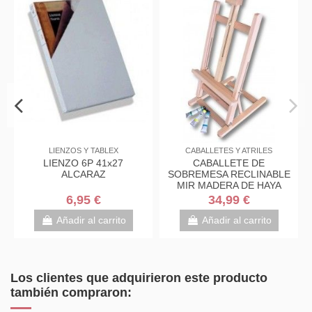
PÁTULAS
LIENZOS Y TABLEX
CABALLETES Y ATRIL
ES SINT.
LIENZO 6P 41x27
CABALLETE D
RGO MIR
ALCARAZ
SOBREMESA RECLI
2
MIR MADERA DE H
 €
6,95 €
34,99 €
carrito
Añadir al carrito
Añadir al carri
Los clientes que adquirieron este producto
también compraron: