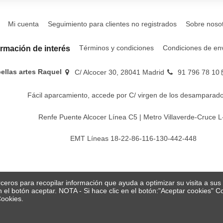
Mi cuenta
Seguimiento para clientes no registrados
Sobre noso
Términos y condiciones
Condiciones de en
ormación de interés
bellas artes Raquel
C/ Alcocer 30, 28041 Madrid
91 796 78 10
Fácil aparcamiento, accede por C/ virgen de los desamparado
Renfe Puente Alcocer Línea C5 | Metro Villaverde-Cruce L
EMT Líneas 18-22-86-116-130-442-448
erceros para recopilar información que ayuda a optimizar su visita a su
en el botón aceptar. NOTA - Si hace clic en el botón:"Aceptar cookies"
Cookies.
© Papelería y bellas artes Raquel 2026