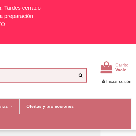
h. Tardes cerrado
la preparación
TO
Carrito
Vacio
Iniciar sesión
uras
Ofertas y promociones