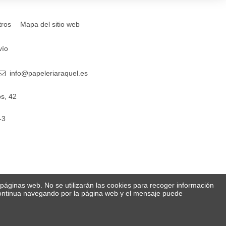
tros
Mapa del sitio web
vío
info@papeleriaraquel.es
s, 42
-3
s páginas web. No se utilizarán las cookies para recoger información
 Continua navegando por la página web y el mensaje puede