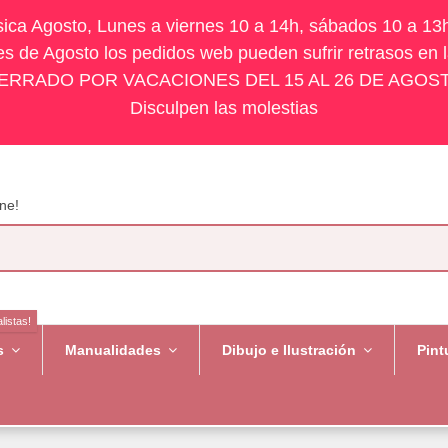
ísica Agosto, Lunes a viernes 10 a 14h, sábados 10 a 13
s de Agosto los pedidos web pueden sufrir retrasos en 
ERRADO POR VACACIONES DEL 15 AL 26 DE AGOS
Disculpen las molestias
ne!
listas!
es
Manualidades
Dibujo e Ilustración
Pint