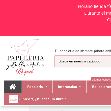
Horario tienda f
Durante el me
C
Tu papelería de siempre ¡ahora onli
¡Somos especia
Papelería
Informática
Bellas art
LibreArt, ¿buscas un libro?...