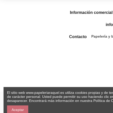
Información comercial
inf
Papelería y 
Contacto
El sitio web www.papeleriaraquel.es utiliza cookies propias y de t
de carácter personal. Usted puede permitir su uso haciendo clic 
desaparecer. Encontrará más información en nuestra
Política de 
Aceptar