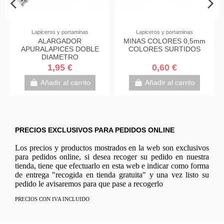
Lapiceros y portaminas
HERRAMIENTAS Y ÚTILES PARA
MANUALIDADES
MINAS COLORES 0,5mm
PLANCHA LINOLEO
E
COLORES SURTIDOS
VARIAS MEDIDAS
0,60 €
7,25 €
Desde
Añadir al carrito
Añadir al carrito
PRECIOS EXCLUSIVOS PARA PEDIDOS ONLINE
Los precios y productos mostrados en la web son exclusivos
para pedidos online, si desea recoger su pedido en nuestra
tienda, tiene que efectuarlo en esta web e indicar como forma
de entrega "recogida en tienda gratuita" y una vez listo su
pedido le avisaremos para que pase a recogerlo
PRECIOS CON IVA INCLUIDO