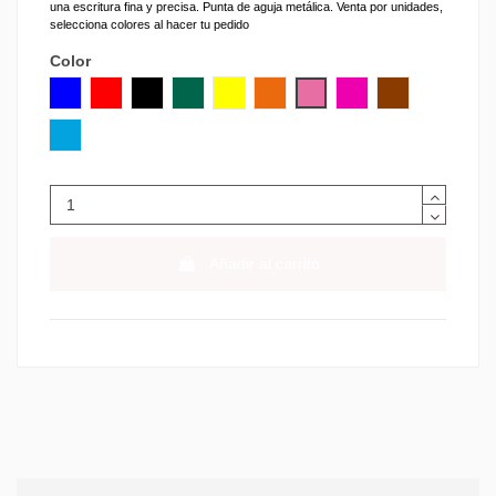
una escritura fina y precisa. Punta de aguja metálica. Venta por unidades,
selecciona colores al hacer tu pedido
Color
AZUL
ROJO
NEGRO
VERDE
AMARILLO
NARANJA
ROSA
VIOLETA
MARRON
AZUL CLARO
Añadir al carrito