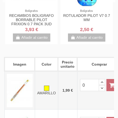
Fuera de stock
Bolígrafos
Bolígrafos
Bolí
DOR PILOT V7 0.7
ROTULADOR PILOT V7-
BOLIGRAFO
MM
RECARGABLE +
PILOT FRIX
RECAMBIOS
0.
2,50 €
2,00 €
2,
Desde
Añadir al carrito
Añadir
View
Precio
Imagen
Color
Comprar
unitario
1,99 €
AMARILLO