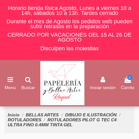
Horario tienda física Agosto, Lunes a viernes 10 a
14h, sábados 10 a 13h. Tardes cerrado
Durante el mes de Agosto los pedidos web pueden
sufrir retrasos en la preparación
CERRADO POR VACACIONES DEL 15 AL 26 DE
AGOSTO
Disculpen las molestias
0
Menu
Buscar
Iniciar sesión
Carrito
Inicio
BELLAS ARTES
DIBUJO E ILUSTRACIÓN
ROTULADORES
ROTULADORES PILOT G TEC C4
ULTRA FINO 0.4MM TINTA GEL