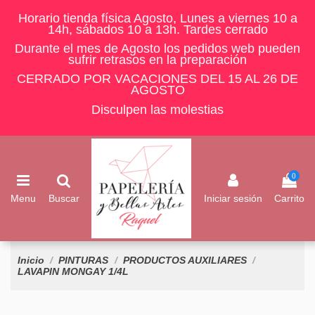
Horario tienda física Agosto, Lunes a viernes 10 a
14h, sábados 10 a 13h. Tardes cerrado
Durante el mes de Agosto los pedidos web pueden
sufrir retrasos en la preparación
CERRADO POR VACACIONES DEL 15 AL 26 DE
AGOSTO
Disculpen las molestias
0
Menu
Buscar
Iniciar sesión
Carrito
Inicio
PINTURAS
PRODUCTOS AUXILIARES
LAVAPIN MONGAY 1/4L