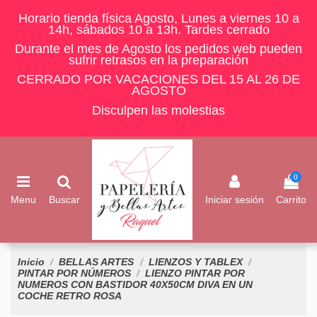
Horario tienda física Agosto, Lunes a viernes 10 a
14h, sábados 10 a 13h. Tardes cerrado
Durante el mes de Agosto los pedidos web pueden
sufrir retrasos en la preparación
CERRADO POR VACACIONES DEL 15 AL 26 DE
AGOSTO
Disculpen las molestias
0
Menu
Buscar
Iniciar sesión
Carrito
Inicio
BELLAS ARTES
LIENZOS Y TABLEX
PINTAR POR NÚMEROS
LIENZO PINTAR POR
NUMEROS CON BASTIDOR 40X50CM DIVA EN UN
COCHE RETRO ROSA